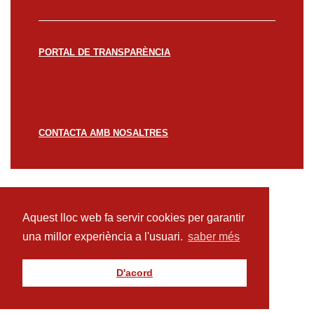
PORTAL DE TRANSPARÈNCIA
CONTACTA AMB NOSALTRES
© CREACCIÓ 2023 -
Avís legal
Política de
privacitat
Política de cookies
Aquest lloc web fa servir cookies per garantir
una millor experiència a l'usuari.
saber més
D'acord