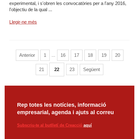
experimental, i s'obren les convocatòries per a l'any 2016,
l'objectiu de la qual ...
Llegir-ne més
Anterior
1
...
16
17
18
19
20
21
22
23
Següent
Rep totes les notícies, informació
empresarial, agenda i ajuts al correu
Subscriu-te al butlletí de Creacció
aquí