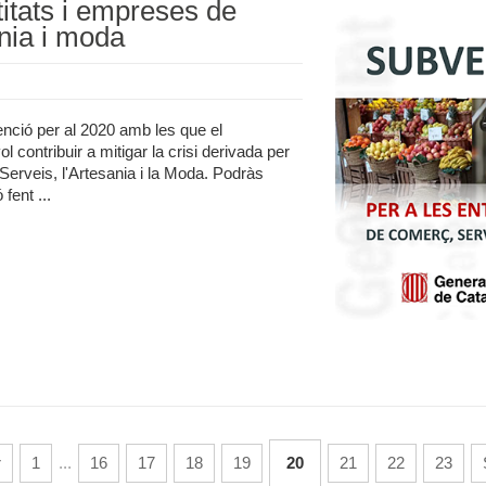
itats i empreses de
nia i moda
nció per al 2020 amb les que el
ontribuir a mitigar la crisi derivada per
erveis, l'Artesania i la Moda. Podràs
fent ...
r
1
...
16
17
18
19
20
21
22
23