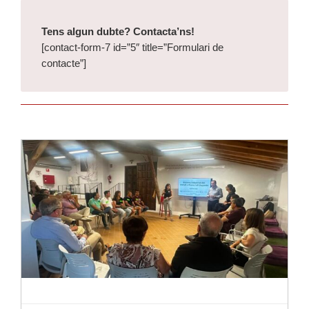
Tens algun dubte? Contacta’ns!
[contact-form-7 id=”5″ title=”Formulari de
contacte”]
Llegir-ne més