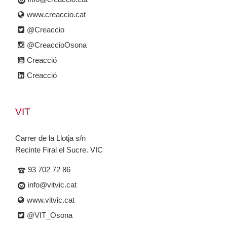
www.creaccio.cat
@Creaccio
@CreaccioOsona
Creacció
Creacció
VIT
Carrer de la Llotja s/n
Recinte Firal el Sucre. VIC
93 702 72 86
info@vitvic.cat
www.vitvic.cat
@VIT_Osona