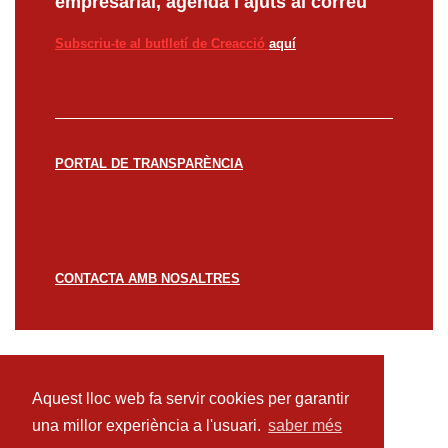
empresarial, agenda i ajuts al correu
Subscriu-te al butlletí de Creacció
aquí
PORTAL DE TRANSPARÈNCIA
CONTACTA AMB NOSALTRES
© CREACCIÓ 2023 -
Avís legal
Política de
privacitat
Política de cookies
Aquest lloc web fa servir cookies per garantir
una millor experiència a l'usuari.
saber més