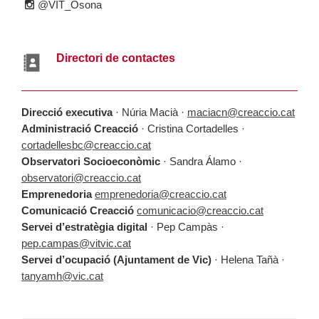
@VIT_Osona
Directori de contactes
Direcció executiva
· Núria Macià ·
maciacn@creaccio.cat
Administració Creacció
· Cristina Cortadelles ·
cortadellesbc@creaccio.cat
Observatori Socioeconòmic
· Sandra Álamo ·
observatori@creaccio.cat
Emprenedoria
emprenedoria@creaccio.cat
Comunicació Creacció
comunicacio@creaccio.cat
Servei d’estratègia digital
· Pep Campàs ·
pep.campas@vitvic.cat
Servei d’ocupació (Ajuntament de Vic)
· Helena Tañà ·
tanyamh@vic.cat