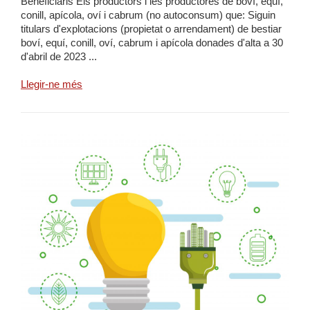
Beneficiaris Els productors i les productores de boví, equí,
conill, apícola, oví i cabrum (no autoconsum) que: Siguin
titulars d'explotacions (propietat o arrendament) de bestiar
boví, equí, conill, oví, cabrum i apícola donades d'alta a 30
d'abril de 2023 ...
Llegir-ne més