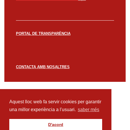
PORTAL DE TRANSPARÈNCIA
CONTACTA AMB NOSALTRES
© CREACCIÓ 2023 -
Avís legal
Política de
privacitat
Política de cookies
Aquest lloc web fa servir cookies per garantir
una millor experiència a l'usuari.
saber més
D'acord