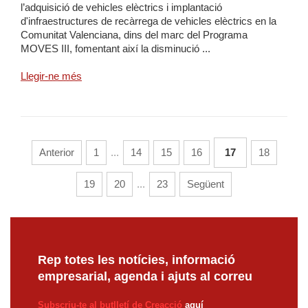
l’adquisició de vehicles elèctrics i implantació
d'infraestructures de recàrrega de vehicles elèctrics en la
Comunitat Valenciana, dins del marc del Programa
MOVES III, fomentant així la disminució ...
Llegir-ne més
Anterior
1
...
14
15
16
17
18
19
20
...
23
Següent
Rep totes les notícies, informació
empresarial, agenda i ajuts al correu
Subscriu-te al butlletí de Creacció
aquí