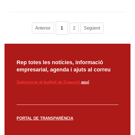
Anterior
1
2
Següent
Rep totes les notícies, informació
empresarial, agenda i ajuts al correu
Subscriu-te al butlletí de Creacció
aquí
PORTAL DE TRANSPARÈNCIA