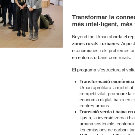
Transformar la connec
més intel·ligent, més 
Beyond the Urban aborda el rept
zones rurals i urbanes
. Aquest
econòmiques i els problemes ambi
en entorns urbans com rurals.
El programa s’estructura al volta
Transformació econòmica i
Urban aprofitarà la mobilitat i
competitivitat, promoure la i
economia digital, baixa en ca
centres urbans.
Transició verda i baixa en
i justa, la inversió verda i b
urbana sostenible, contribuint
les emissions de carboni ta