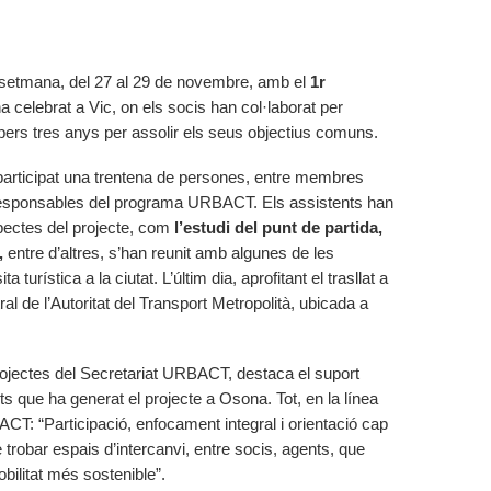
 setmana, del 27 al 29 de novembre, amb el
1r
a celebrat a Vic, on els socis han col·laborat per
opers tres anys per assolir els seus objectius comuns.
 participat una trentena de persones, entre membres
i responsables del programa URBACT. Els assistents han
pectes del projecte, com
l’estudi del punt de partida,
,
entre d’altres, s’han reunit amb algunes de les
ta turística a la ciutat. L’últim dia, aprofitant el trasllat a
tral de l’Autoritat del Transport Metropolità, ubicada a
ojectes del Secretariat URBACT, destaca el suport
ents que ha generat el projecte a Osona. Tot, en la línea
CT: “Participació, enfocament integral i orientació cap
de trobar espais d’intercanvi, entre socis, agents, que
bilitat més sostenible”.