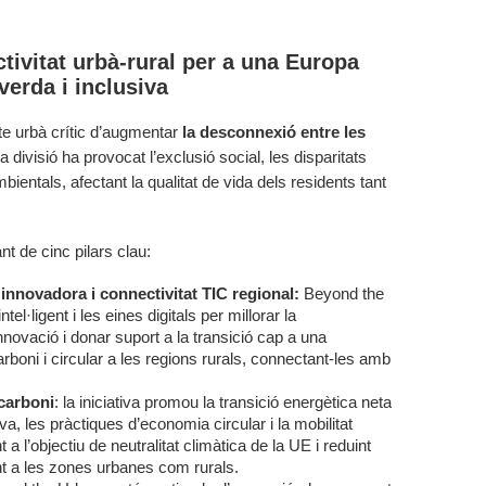
tivitat urbà-rural per a una Europa
verda i inclusiva
e urbà crític d’augmentar
la desconnexió entre les
a divisió ha provocat l’exclusió social, les disparitats
entals, afectant la qualitat de vida dels residents tant
nt de cinc pilars clau:
nnovadora i connectivitat TIC regional:
Beyond the
ntel·ligent i les eines digitals per millorar la
nnovació i donar suport a la transició cap a una
rboni i circular a les regions rurals, connectant-les amb
 carboni
: la iniciativa promou la transició energètica neta
lava, les pràctiques d’economia circular i la mobilitat
 a l’objectiu de neutralitat climàtica de la UE i reduint
nt a les zones urbanes com rurals.