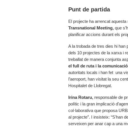
Punt de partida
El projecte ha arrencat aquesta
Transnational Meeting,
que s’h
planificar accions durant els pr
A la trobada de tres dies hi han
dels 10 projectes de la xarxa 
treballat de manera conjunta as
el full de ruta i la comunicació
autoritats locals i han fet una visi
l’aeroport, han visitat la seu cen
Hospitalet de Llobregat.
Irina Rotaru,
responsable de pr
polític i la gran implicació d’ag
col·laborativa que proposa URBA
al projecte”. I insisteix: “S’han 
serveixen per anar cap a una mo