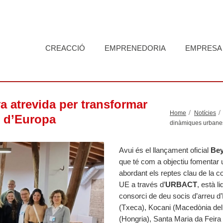
CREACCIÓ
EMPRENEDORIA
EMPRESA
a atrevida per transformar
Home
Notícies
s d’Europa
dinàmiques urbanes
Avui és el llançament oficial
Bey
que té com a objectiu fomentar 
abordant els reptes clau de la co
UE a través d’
URBACT
, està l
consorci de deu socis d’arreu 
(Txeca), Kocani (Macedònia del
(Hongria), Santa Maria da Feira (P