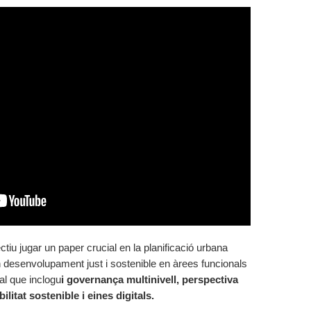
iu jugar un paper crucial en la planificació urbana
n desenvolupament just i sostenible en àrees funcionals
al que inclogu
i governança multinivell, perspectiva
litat sostenible i eines digitals.