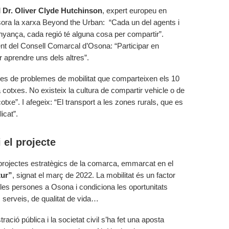
l
Dr. Oliver Clyde Hutchinson
, expert europeu en
ra la xarxa Beyond the Urban: “Cada un del agents i
nyança, cada regió té alguna cosa per compartir”.
nt del Consell Comarcal d’Osona: “Participar en
 aprendre uns dels altres”.
s de problemes de mobilitat que comparteixen els 10
 cotxes. No existeix la cultura de compartir vehicle o de
cotxe”. I afegeix: “El transport a les zones rurals, que es
icat”.
 el projecte
s projectes estratègics de la comarca, emmarcat en el
tur”
, signat el març de 2022. La mobilitat és un factor
e les persones a Osona i condiciona les oportunitats
s serveis, de qualitat de vida…
ració pública i la societat civil s’ha fet una aposta