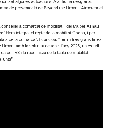
 prioritzat algunes actuacions. Així ho ha desgranat
emsa de presentació de Beyond the Urban: “Afrontem el
 conselleria comarcal de mobilitat, liderara per
Arnau
ca: “Hem integrat el repte de la mobilitat Osona, i per
ats de la comarca”. I conclou: “Tenim tres grans línies
e Urban, amb la voluntat de tenir, l’any 2025, un estudi
nica de l’R3 i la redefinició de la taula de mobilitat
 junts”.