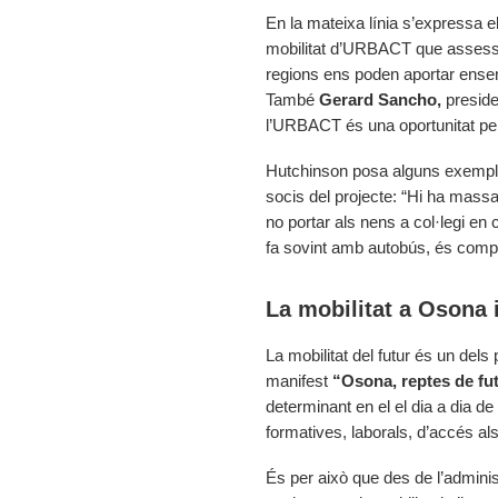
En la mateixa línia s’expressa e
mobilitat d’URBACT que assesso
regions ens poden aportar ense
També
Gerard Sancho,
preside
l’URBACT és una oportunitat per
Hutchinson posa alguns exemple
socis del projecte: “Hi ha massa
no portar als nens a col·legi en 
fa sovint amb autobús, és compl
La mobilitat a Osona i
La mobilitat del futur és un del
manifest
“Osona, reptes de fu
determinant en el el dia a dia d
formatives, laborals, d’accés al
És per això que des de l’administ