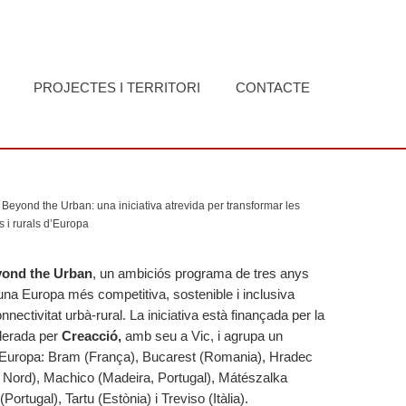
PROJECTES I TERRITORI
CONTACTE
Beyond the Urban: una iniciativa atrevida per transformar les
 i rurals d’Europa
ond the Urban
, un ambiciós programa de tres anys
una Europa més competitiva, sostenible i inclusiva
nnectivitat urbà-rural. La iniciativa està finançada per la
iderada per
Creacció,
amb seu a Vic, i agrupa un
d’Europa: Bram (França), Bucarest (Romania), Hradec
 Nord), Machico (Madeira, Portugal), Mátészalka
ortugal), Tartu (Estònia) i Treviso (Itàlia).