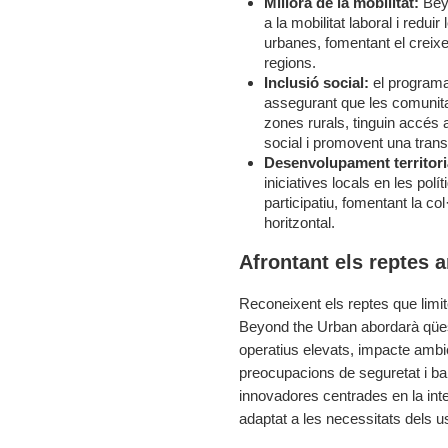
Millora de la mobilitat:
Bey
a la mobilitat laboral i redui
urbanes, fomentant el creixe
regions.
Inclusió social:
el programa
assegurant que les comunita
zones rurals, tinguin accés a
social i promovent una transi
Desenvolupament territori
iniciatives locals en les pol
participatiu, fomentant la col
horitzontal.
Afrontant els reptes 
Reconeixent els reptes que limite
Beyond the Urban abordarà qües
operatius elevats, impacte ambi
preocupacions de seguretat i ba
innovadores centrades en la inte
adaptat a les necessitats dels u