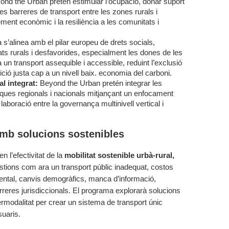
ond the Urban pretén estimular l’ocupació, donar suport
r les barreres de transport entre les zones rurals i
ment econòmic i la resiliència a les comunitats i
 s’alinea amb el pilar europeu de drets socials,
ts rurals i desfavorides, especialment les dones de les
 un transport assequible i accessible, reduint l’exclusió
ció justa cap a un nivell baix. economia del carboni.
al integrat:
Beyond the Urban pretén integrar les
ítiques regionals i nacionals mitjançant un enfocament
·laboració entre la governança multinivell vertical i
amb solucions sostenibles
n l’efectivitat de la
mobilitat sostenible urbà-rural,
tions com ara un transport públic inadequat, costos
ental, canvis demogràfics, manca d’informació,
rreres jurisdiccionals. El programa explorarà solucions
rmodalitat per crear un sistema de transport únic
suaris.