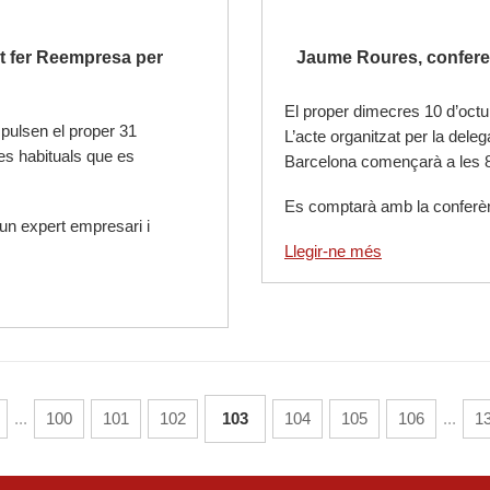
ot fer Reempresa per
Jaume Roures, conferen
El proper dimecres 10 d’octu
pulsen el proper 31
L’acte organitzat per la de
es habituals que es
Barcelona començarà a les 8 de
Es comptarà amb la confer
un expert empresari i
Llegir-ne més
...
100
101
102
103
104
105
106
...
1