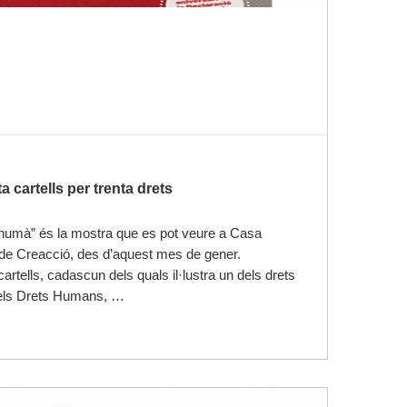
a cartells per trenta drets
humà” és la mostra que es pot veure a Casa
de Creacció, des d’aquest mes de gener.
artells, cadascun dels quals il·lustra un dels drets
dels Drets Humans, …
Llegir-ne més