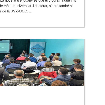
 La novetat d’enguany és que el programa que fins
e màster universitari i doctorat, s’obre també al
dor de la UVic-UCC. …
Llegir-ne més