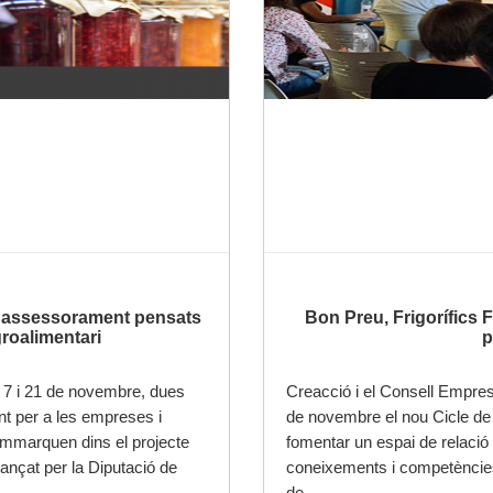
i assessorament pensats
Bon Preu, Frigorífics
roalimentari
p
r 7 i 21 de novembre, dues
Creacció i el Consell Empre
t per a les empreses i
de novembre el nou Cicle de 
emmarquen dins el projecte
fomentar un espai de relació 
ançat per la Diputació de
coneixements i competències
de …