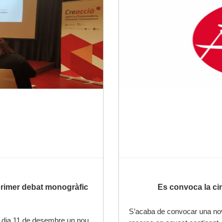
l primer debat monogràfic
Es convoca la ci
S’acaba de convocar una nov
 dia 11 de desembre un nou