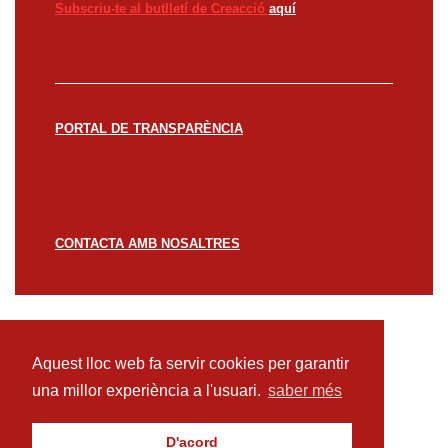
Subscriu-te al butlletí de Creacció
aquí
PORTAL DE TRANSPARÈNCIA
CONTACTA AMB NOSALTRES
© CREACCIÓ 2023 -
Avís legal
Política de
privacitat
Política de cookies
Aquest lloc web fa servir cookies per garantir
una millor experiència a l'usuari.
saber més
D'acord