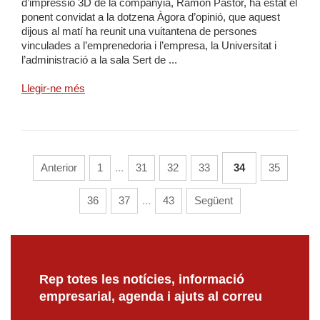
d’impressió 3D de la companyia, Ramon Pastor, ha estat el
ponent convidat a la dotzena Àgora d’opinió, que aquest
dijous al matí ha reunit una vuitantena de persones
vinculades a l’emprenedoria i l’empresa, la Universitat i
l’administració a la sala Sert de ...
Llegir-ne més
Anterior
1
...
31
32
33
34
35
36
37
...
43
Següent
Rep totes les notícies, informació
empresarial, agenda i ajuts al correu