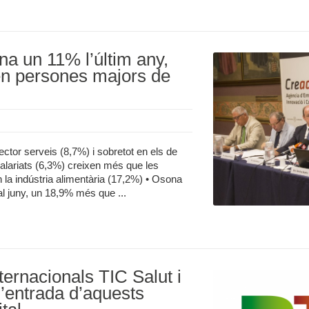
na un 11% l’últim any,
en persones majors de
sector serveis (8,7%) i sobretot en els de
salariats (6,3%) creixen més que les
la indústria alimentària (17,2%) • Osona
al juny, un 18,9% més que ...
ternacionals TIC Salut i
l’entrada d’aquests