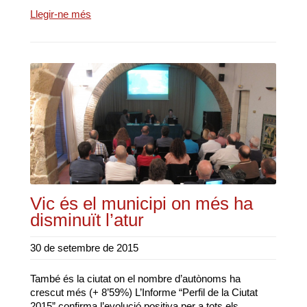
Llegir-ne més
Vic és el municipi on més ha
disminuït l’atur
30 de setembre de 2015
També és la ciutat on el nombre d’autònoms ha
crescut més (+ 8’59%) L’Informe “Perfil de la Ciutat
2015” confirma l’evolució positiva per a tots els