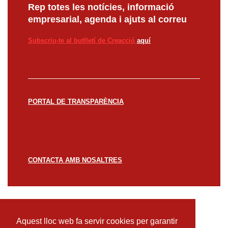
Rep totes les notícies, informació
empresarial, agenda i ajuts al correu
Subscriu-te al butlletí de Creacció
aquí
PORTAL DE TRANSPARÈNCIA
CONTACTA AMB NOSALTRES
© CREACCIÓ 2023 -
Avís legal
Política de
privacitat
Política de cookies
Aquest lloc web fa servir cookies per garantir