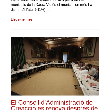
municipis de la Xarxa Vic és el municipi on més ha
disminuït l’atur (-11%), ...
Llegir-ne més
El Consell d’Administració de
Creacció es renova després de