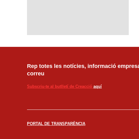
Rep totes les notícies, informació empresar
correu
Subscriu-te al butlletí de Creacció
aquí
PORTAL DE TRANSPARÈNCIA