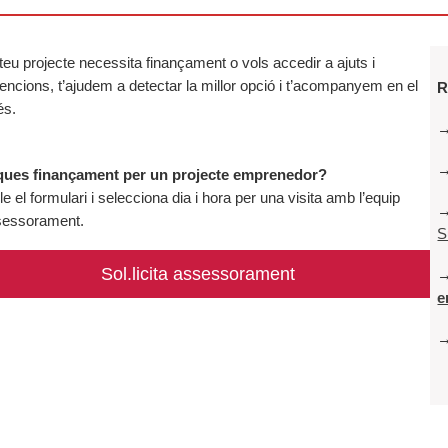
 teu projecte necessita finançament o vols accedir a ajuts i
ncions, t’ajudem a detectar la millor opció i t’acompanyem en el
R
és.
ues finançament per un projecte emprenedor?
 el formulari i selecciona dia i hora per una visita amb l’equip
sessorament.
S
Sol.licita assessorament
e