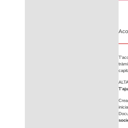
Aco
T’ac
tràmi
capit
ALT
T’aj
Creac
inici
Docu
soci