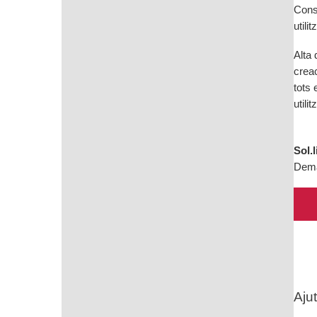
Const
utili
Alta 
crea
tots 
utili
Sol.
Deman
Aju