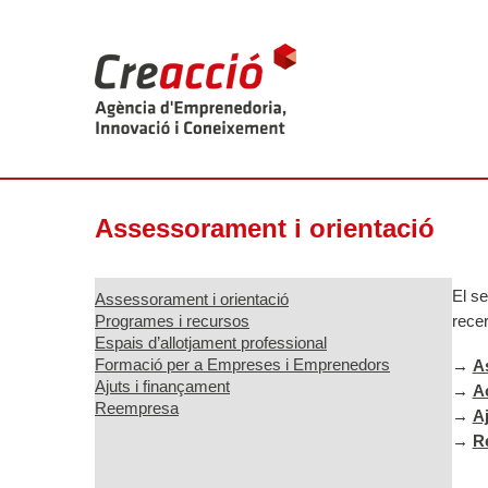
Assessorament i orientació
El se
Assessorament i orientació
Programes i recursos
rece
Espais d’allotjament professional
Formació per a Empreses i Emprenedors
→
As
Ajuts i finançament
→
A
Reempresa
→
Aj
→
R