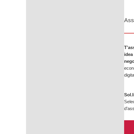
Ass
T’as
idea
nego
econò
digita
Sol.
Selec
d’as