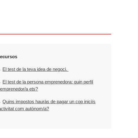
ecursos
→
El test de la teva idea de negoci.
→
El test de la persona emprenedora: quin perfil
’emprenedor/a ets?
→
Quins impostos hauràs de pagar un cop iniciïs
’activitat com autònom/a?