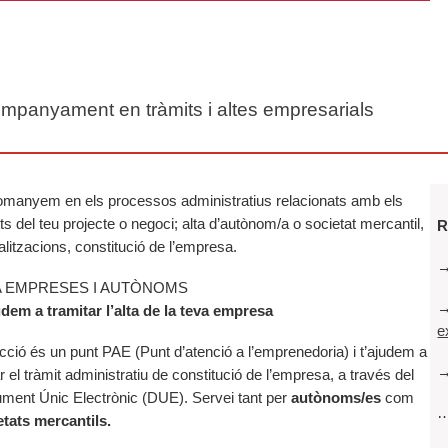
mpanyament en tràmits i altes empresarials
omanyem en els processos administratius relacionats amb els
ts del teu projecte o negoci; alta d’autònom/a o societat mercantil,
R
alitzacions, constitució de l’empresa.
A EMPRESES I AUTÒNOMS
udem a tramitar l’alta de la teva empresa
e
ció és un punt PAE (Punt d’atenció a l’emprenedoria) i t’ajudem a
ar el tràmit administratiu de constitució de l’empresa, a través del
ment Únic Electrònic (DUE). Servei tant per
autònoms/es
com
etats mercantils.