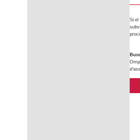
Si el
subve
proc
Busq
Omple
d’as