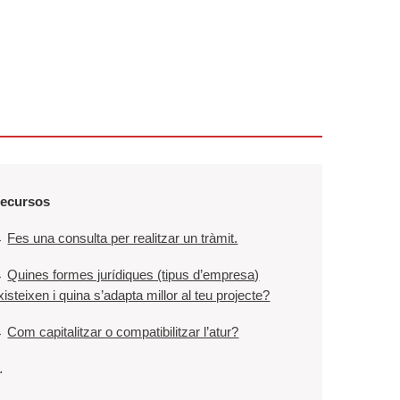
ecursos
→
Fes una consulta per realitzar un tràmit.
→
Quines formes jurídiques (tipus d’empresa)
xisteixen i quina s’adapta millor al teu projecte?
→
Com capitalitzar o compatibilitzar l’atur?
…