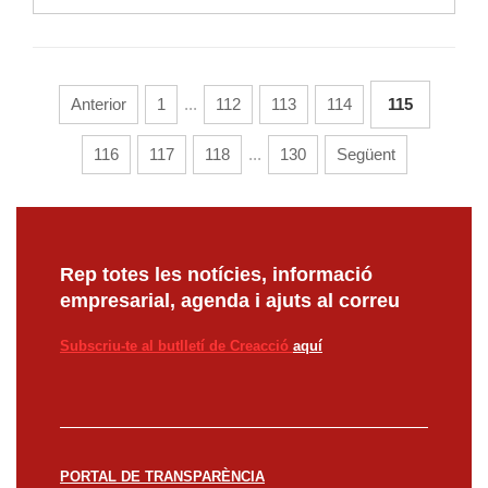
Anterior
1
...
112
113
114
115
116
117
118
...
130
Següent
Rep totes les notícies, informació
empresarial, agenda i ajuts al correu
Subscriu-te al butlletí de Creacció
aquí
PORTAL DE TRANSPARÈNCIA