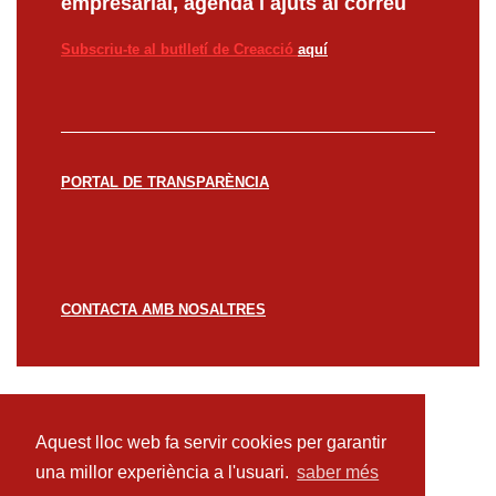
empresarial, agenda i ajuts al correu
Subscriu-te al butlletí de Creacció
aquí
PORTAL DE TRANSPARÈNCIA
CONTACTA AMB NOSALTRES
© CREACCIÓ 2023 -
Avís legal
Política de
privacitat
Política de cookies
Aquest lloc web fa servir cookies per garantir
una millor experiència a l'usuari.
saber més