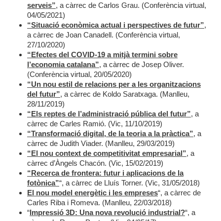
serveis”
, a càrrec de Carlos Grau. (Conferència virtual,
04/05/2021)
“Situació econòmica actual i perspectives de futur”
,
a càrrec de Joan Canadell. (Conferència virtual,
27/10/2020)
“Efectes del COVID-19 a mitjà termini sobre
l’economia catalana”
, a càrrec de Josep Oliver.
(Conferència virtual, 20/05/2020)
“Un nou estil de relacions per a les organitzacions
del futur”
, a càrrec de Koldo Saratxaga. (Manlleu,
28/11/2019)
“Els reptes de l’administració pública del futur”
, a
càrrec de Carles Ramió. (Vic, 11/10/2019)
“Transformació digital, de la teoria a la pràctica”
, a
càrrec de Judith Viader. (Manlleu, 29/03/2019)
“El nou context de competitivitat empresarial”
, a
càrrec d’Àngels Chacón. (Vic, 15/02/2019)
“Recerca de frontera: futur i aplicacions de la
fotònica”
“, a càrrec de Lluís Torner. (Vic, 31/05/2018)
El nou model energètic i les empreses
“, a càrrec de
Carles Riba i Romeva. (Manlleu, 22/03/2018)
“
Impressió 3D: Una nova revolució industrial?
“, a