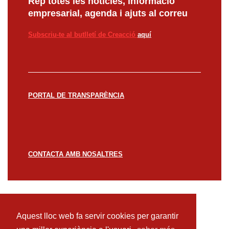
Rep totes les notícies, informació
empresarial, agenda i ajuts al correu
Subscriu-te al butlletí de Creacció
aquí
PORTAL DE TRANSPARÈNCIA
CONTACTA AMB NOSALTRES
© CREACCIÓ 2023 -
Avís legal
Política de
privacitat
Política de cookies
Aquest lloc web fa servir cookies per garantir