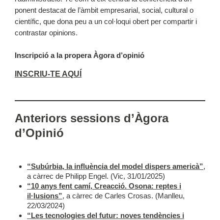
ponent destacat de l’àmbit empresarial, social, cultural o
científic, que dona peu a un col·loqui obert per compartir i
contrastar opinions.
Inscripció a la propera Àgora d’opinió
INSCRIU-TE AQUÍ
Anteriors sessions d’Àgora
d’Opinió
“Subúrbia, la influència del model dispers americà”
,
a càrrec de Philipp Engel. (Vic, 31/01/2025)
“10 anys fent camí, Creacció. Osona: reptes i
il·lusions”
, a càrrec de Carles Crosas. (Manlleu,
22/03/2024)
“Les tecnologies del futur: noves tendències i