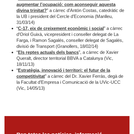
augmentar l’ocupació: com aconseguir aquesta
divina trinitat?
” a càrrec d’Antón Costas, catedràtic de
la UB i president del Cercle d’Economia (Manlleu,
31/03/14)
“
C-17, eix de creixement econòmic i social
” a càrrec
d’Oriol Guixà, vicepresident i conseller delegat de La
Farga, i Ramon Sagalés, conseller delegat de Sagalés,
divisió de Transport (Granollers, 18/02/14)
“
Els reptes actuals dels bancs
”, a càrrec de Xavier
Queralt, director territorial BBVA a Catalunya (Vic,
18/11/13)
“
Estratègia, innovació i territori: el futur de la
competitivitat
” a càrrec del Dr. Xavier Ferràs, degà de
la Facultat d’Empresa i Comunicació de la UVic-UCC
(Vic, 14/05/13)