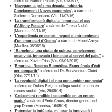
càrrec de Ramon Pastor. (Vic, 04/05/17)
“
Navegant la pròxima dècada: Indústria,
Coneixement i Noves economies
“, a càrrec de
Guillermo Dorronsoro. (Vic, 11/07/16)
“
La transformació digital a l’empresa: el cas
d’Affinity Petcare
” a càrrec de Teresa Niubó.
(Manresa, 02/11/15)
“
L’experiència en esport i negoci d’entreteniment
d’un empresari d’Osona
” a càrrec de Manel Arroyo
(Manlleu, 08/06/15)
“Barcelona, una ciutat de cultura, coneixement,
creativitat, innovació i benestar al servei del país.”
a
càrrec de Xavier Trias (Vic, 09/04/2015)
“
Empresa i Recerca Biomèdica. Experiència d’èxit
per compartir
” a càrrec del Dr. Bonaventura Clotet
(Olot, 27/11/14)
“
La revolució digital i el nou consumidor connectat
”
a càrrec de Dolors Reig, psicòloga social experta en
xarxes socials (Vic, 29/09/14)
“
Creixement rendible i sostenible en un entorn
madur
” a càrrec d’Enric Crous, director general del
grup Damm (Manresa, 16/05/14)
“
Potenciar la indústria, millorar la innovació i