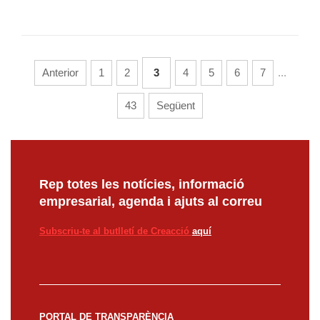
Anterior
1
2
3
4
5
6
7
...
43
Següent
Rep totes les notícies, informació
empresarial, agenda i ajuts al correu
Subscriu-te al butlletí de Creacció
aquí
PORTAL DE TRANSPARÈNCIA