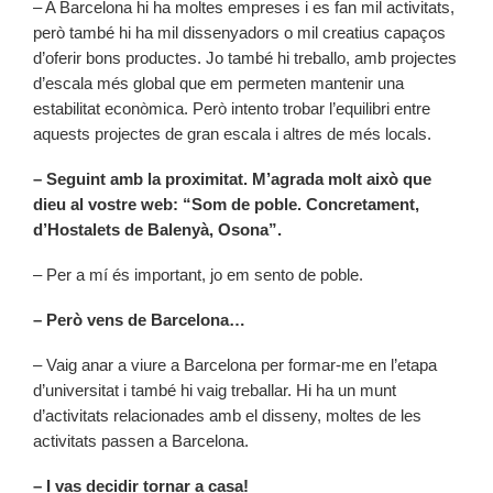
– A Barcelona hi ha moltes empreses i es fan mil activitats,
però també hi ha mil dissenyadors o mil creatius capaços
d’oferir bons productes. Jo també hi treballo, amb projectes
d’escala més global que em permeten mantenir una
estabilitat econòmica. Però intento trobar l’equilibri entre
aquests projectes de gran escala i altres de més locals.
– Seguint amb la proximitat. M’agrada molt això que
dieu al vostre web: “Som de poble. Concretament,
d’Hostalets de Balenyà, Osona”.
– Per a mí és important, jo em sento de poble.
– Però vens de Barcelona…
– Vaig anar a viure a Barcelona per formar-me en l’etapa
d’universitat i també hi vaig treballar. Hi ha un munt
d’activitats relacionades amb el disseny, moltes de les
activitats passen a Barcelona.
– I vas decidir tornar a casa!