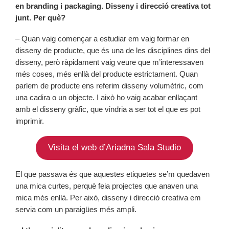
en branding i packaging. Disseny i direcció creativa tot
junt. Per què?
– Quan vaig començar a estudiar em vaig formar en
disseny de producte, que és una de les disciplines dins del
disseny, però ràpidament vaig veure que m’interessaven
més coses, més enllà del producte estrictament. Quan
parlem de producte ens referim disseny volumètric, com
una cadira o un objecte. I això ho vaig acabar enllaçant
amb el disseny gràfic, que vindria a ser tot el que es pot
imprimir.
Visita el web d’Ariadna Sala Studio
El que passava és que aquestes etiquetes se’m quedaven
una mica curtes, perquè feia projectes que anaven una
mica més enllà. Per això, disseny i direcció creativa em
servia com un paraigües més ampli.