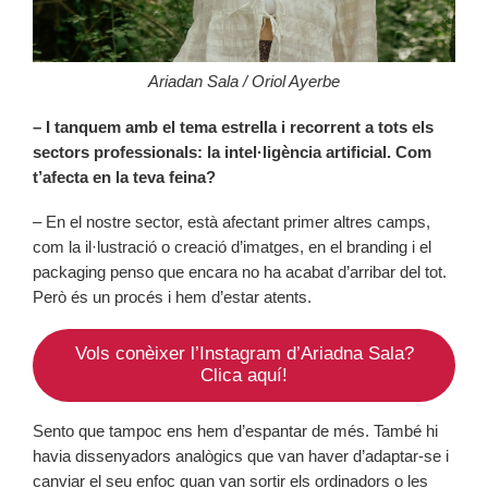
Ariadan Sala / Oriol Ayerbe
– I tanquem amb el tema estrella i recorrent a tots els
sectors professionals: la intel·ligència artificial. Com
t’afecta en la teva feina?
– En el nostre sector, està afectant primer altres camps,
com la il·lustració o creació d’imatges, en el branding i el
packaging penso que encara no ha acabat d’arribar del tot.
Però és un procés i hem d’estar atents.
Vols conèixer l’Instagram d’Ariadna Sala?
Clica aquí!
Sento que tampoc ens hem d’espantar de més. També hi
havia dissenyadors analògics que van haver d’adaptar-se i
canviar el seu enfoc quan van sortir els ordinadors o les