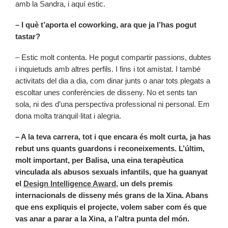
amb la Sandra, i aquí estic.
– I què t’aporta el coworking, ara que ja l’has pogut
tastar?
– Estic molt contenta. He pogut compartir passions, dubtes
i inquietuds amb altres perfils. I fins i tot amistat. I també
activitats del dia a dia, com dinar junts o anar tots plegats a
escoltar unes conferències de disseny. No et sents tan
sola, ni des d’una perspectiva professional ni personal. Em
dona molta tranquil·litat i alegria.
– A la teva carrera, tot i que encara és molt curta, ja has
rebut uns quants guardons i reconeixements. L’últim,
molt important, per Balisa, una eina terapèutica
vinculada als abusos sexuals infantils, que ha guanyat
el
Design Intelligence Award,
un dels premis
internacionals de disseny més grans de la Xina. Abans
que ens expliquis el projecte, volem saber com és que
vas anar a parar a la Xina, a l’altra punta del món.