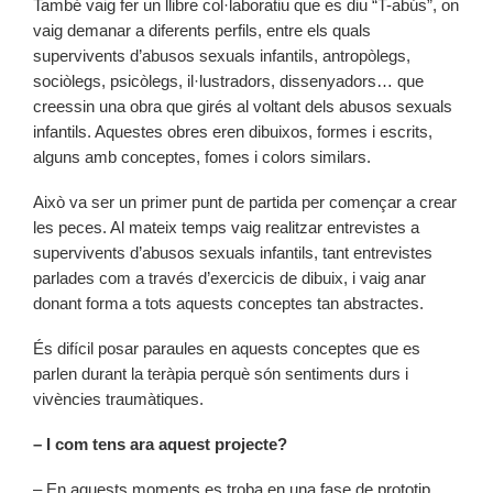
També vaig fer un llibre col·laboratiu que es diu “T-abús”, on
vaig demanar a diferents perfils, entre els quals
supervivents d’abusos sexuals infantils, antropòlegs,
sociòlegs, psicòlegs, il·lustradors, dissenyadors… que
creessin una obra que girés al voltant dels abusos sexuals
infantils. Aquestes obres eren dibuixos, formes i escrits,
alguns amb conceptes, fomes i colors similars.
Això va ser un primer punt de partida per començar a crear
les peces. Al mateix temps vaig realitzar entrevistes a
supervivents d’abusos sexuals infantils, tant entrevistes
parlades com a través d’exercicis de dibuix, i vaig anar
donant forma a tots aquests conceptes tan abstractes.
És difícil posar paraules en aquests conceptes que es
parlen durant la teràpia perquè són sentiments durs i
vivències traumàtiques.
– I com tens ara aquest projecte?
– En aquests moments es troba en una fase de prototip,