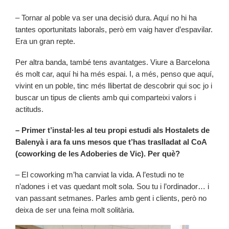
– Tornar al poble va ser una decisió dura. Aquí no hi ha
tantes oportunitats laborals, però em vaig haver d’espavilar.
Era un gran repte.
Per altra banda, també tens avantatges. Viure a Barcelona
és molt car, aquí hi ha més espai. I, a més, penso que aquí,
vivint en un poble, tinc més llibertat de descobrir qui soc jo i
buscar un tipus de clients amb qui comparteixi valors i
actituds.
– Primer t’instal·les al teu propi estudi als Hostalets de
Balenyà i ara fa uns mesos que t’has traslladat al CoA
(coworking de les Adoberies de Vic). Per què?
– El coworking m’ha canviat la vida. A l’estudi no te
n’adones i et vas quedant molt sola. Sou tu i l’ordinador… i
van passant setmanes. Parles amb gent i clients, però no
deixa de ser una feina molt solitària.