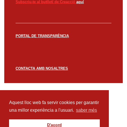
Subscriu-te al butlletí de Creacció
aquí
PORTAL DE TRANSPARÈNCIA
CONTACTA AMB NOSALTRES
© CREACCIÓ 2023 -
Avís legal
Política de
privacitat
Política de cookies
Aquest lloc web fa servir cookies per garantir
una millor experiència a l'usuari.
saber més
D'acord