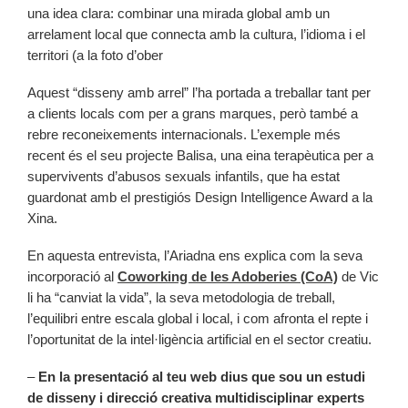
una idea clara: combinar una mirada global amb un
arrelament local que connecta amb la cultura, l’idioma i el
territori (a la foto d’ober
Aquest “disseny amb arrel” l’ha portada a treballar tant per
a clients locals com per a grans marques, però també a
rebre reconeixements internacionals. L’exemple més
recent és el seu projecte Balisa, una eina terapèutica per a
supervivents d’abusos sexuals infantils, que ha estat
guardonat amb el prestigiós Design Intelligence Award a la
Xina.
En aquesta entrevista, l’Ariadna ens explica com la seva
incorporació al
Coworking de les Adoberies (CoA)
de Vic
li ha “canviat la vida”, la seva metodologia de treball,
l’equilibri entre escala global i local, i com afronta el repte i
l’oportunitat de la intel·ligència artificial en el sector creatiu.
–
En la presentació al teu web dius que sou un estudi
de disseny i direcció creativa multidisciplinar experts