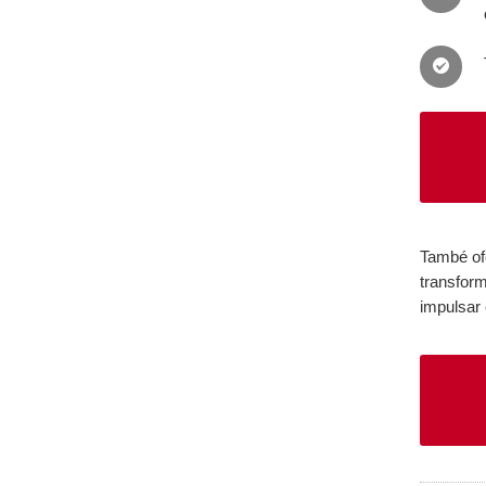
També of
transform
impulsar 