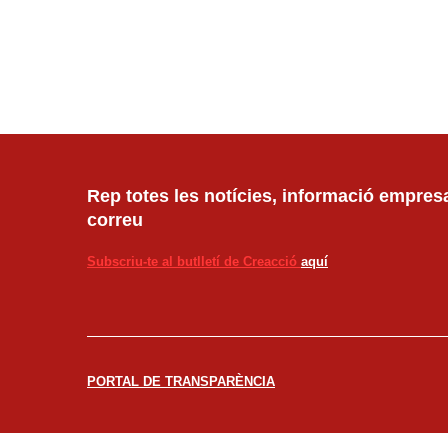
Rep totes les notícies, informació empresar
correu
Subscriu-te al butlletí de Creacció
aquí
PORTAL DE TRANSPARÈNCIA