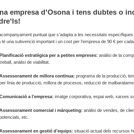
na empresa d’Osona i tens dubtes o in
dre’ls!
 acompanyament puntual que s’adapta a les necessitats específiques
té una subvenció important i un cost per l’empresa de 90 € per cad
Planificació estratègica per a petites empreses:
anàlisi de la comp
treball, anàlisi de viabilitat.
Assessorament de millora contínua:
programa de la producció, term
per línia de producció, millora de procesos, reducció de malbaratamen
Comunicació a l’empresa:
imatge corporativa, espai web, xarxes so
Assessorament comercial i màrqueting:
anàlisi de vendes, de clien
potencials, etc.
Assessorament en gestió d’equips:
situació actual dels recursos h