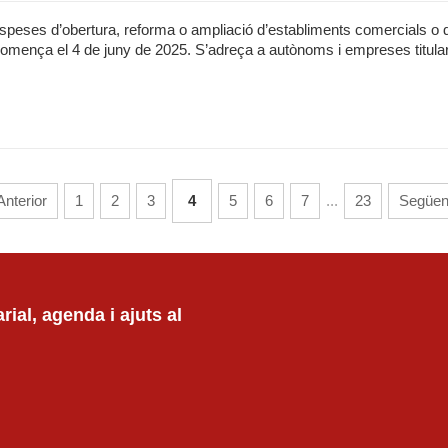
espeses d’obertura, reforma o ampliació d’establiments comercials o 
jut comença el 4 de juny de 2025. S’adreça a autònoms i empreses titula
Anterior
1
2
3
4
5
6
7
...
23
Següen
ial, agenda i ajuts al