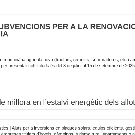
SUBVENCIONS PER A LA RENOVACI
IA
e maquinària agrícola nova (tractors, remolcs, sembradores, etc.) amb 
i per presentar sol·licituds és del 8 de juliol al 15 de setembre de 2025.
 millora en l’estalvi energètic dels allo
tics | Ajuts per a inversions en plaques solars, equips eficients, gest
mpreses titulars d'hotels, càmpings, turisme rural, apartaments o albe