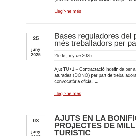
Llegir-ne més
Bases reguladores del p
25
més treballadors per pa
juny
2025
25 de juny de 2025
Ajut TU+1 – Contractació indefinida per
aturades (DONO) per part de treballadors/e
convocatòria oficial. ...
Llegir-ne més
AJUTS EN LA BONIF
03
PROJECTES DE MILL
TURÍSTIC
juny