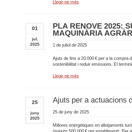
Llegir-ne més
PLA RENOVE 2025: 
01
MAQUINÀRIA AGRÀR
jul.
2025
1 de juliol de 2025
Ajuts de fins a 20.000 € per a la compra d
sostenibilitat i reduir emissions. El termin
Llegir-ne més
Ajuts per a actuacions de
25
25 de juny de 2025
juny
2025
Millores energètiques en allotjaments turís
(màxim 500.000 € per establiment). Per a e