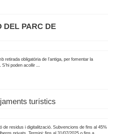
Ó DEL PARC DE
retirada obligatòria de l'antiga, per fomentar la
 S’hi poden acollir ...
tjaments turístics
ió de residus i digitalització. Subvencions de fins al 45%
rgs privats. Termini: fins al 31/07/2025 o fins a ...