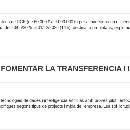
ecs de l’ICF (de 60.000 € a 4.000.000 €) per a inversions en eficiència
tud: del 20/05/2025 al 31/12/2026 (14 h), destinat a propietaris, expl
 A FOMENTAR LA TRANSFERÈNCIA I 
ecnologies de dades i intel·ligència artificial, amb proves pilot i enfoc
ífiques segons tipus de projecte i mida de l’empresa. Les sol·licitud