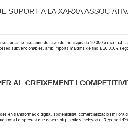
DE SUPORT A LA XARXA ASSOCIATIV
is i sectorials sense ànim de lucre de municipis de 10.000 o més habitant
peses subvencionables, amb imports màxims de fins a 26.000 € segons 
PER AL CREIXEMENT I COMPETITIV
s en transformació digital, sostenibilitat, comercialització i millora de 
utònoms i empreses que desenvolupin oficis inclosos al Repertori d’ofi