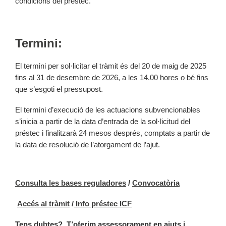
condicions del préstec.
Termini:
El termini per sol·licitar el tràmit és del 20 de maig de 2025
fins al 31 de desembre de 2026, a les 14.00 hores o bé fins
que s’esgoti el pressupost.
El termini d’execució de les actuacions subvencionables
s’inicia a partir de la data d’entrada de la sol·licitud del
préstec i finalitzarà 24 mesos després, comptats a partir de
la data de resolució de l’atorgament de l’ajut.
Consulta les bases reguladores
/
Convocatòria
Accés al tràmit
/
Info préstec ICF
Tens dubtes?
T’oferim assessorament en ajuts i