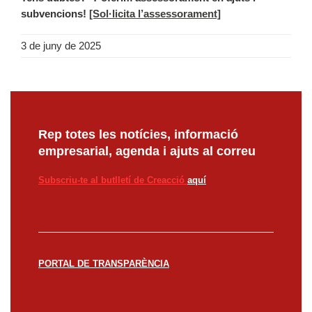
subvencions!
[Sol·licita l’assessorament]
3 de juny de 2025
Rep totes les notícies, informació
empresarial, agenda i ajuts al correu
Subscriu-te al butlletí de Creacció
aquí
PORTAL DE TRANSPARÈNCIA