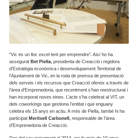
“Vic és un lloc excel·lent per emprendre”. Així ho ha
assegurat
Bet Piella,
presidenta de Creacció i regidora
d’Estratègia econòmica i desenvolupament Territorial de
l’Ajuntament de Vic, en la roda de premsa de presentació
dels serveis i els recursos que Creacció ofereix a través de
l’àrea d’Emprenedoria, que recentment s’han reestructurat i
han incorporat noves eines. L’acte s’ha celebrat al VIT, un
dels coworkings que gestiona l’entitat i que enguany
celebra els 15 anys en actiu. A més de Piella, també hi ha
participat
Meritxell Carbonell,
responsable de l’àrea
d’Emprenedoria de Creacció.
Des del seu naixement el 2014, ara fa més de 10 anys,