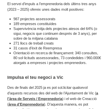
El servei d’impuls a l’emprenedoria dels últims tres anys
(2023 – 2025) ofereix unes dades molt positives:
987 projectes assessorats
189 empreses constituïdes
Supervivència mitja dels projectes atesos del 64% (o
sigui, negocis que continuen després de 3 anys), per
sobre de la mitjana catalana
271 llocs de treball creats
31 casos d’èxit de Reempresa
Orientació en recerca de finançament: 340 consultes,
80 sol·licituds assessorades, 73 condedides i 960.000€
atorgats a empreses i projectes emprenedors.
Impulsa el teu negoci a Vic
Des de finals del 2025 ja es pot sol.licitar qualsevol
d’aquests recursos des del web de l’Ajuntament de Vic (
a
l’àrea de Serveis / Emprenedoria
) i el web de Creacció
(
àrea d’Emprenedoria
). D’aquesta manera, es pot