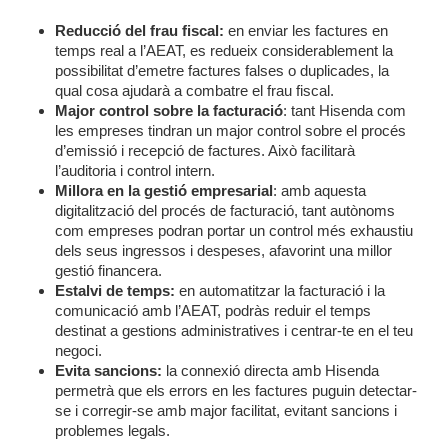
Reducció del frau fiscal:
en enviar les factures en
temps real a l’AEAT, es redueix considerablement la
possibilitat d’emetre factures falses o duplicades, la
qual cosa ajudarà a combatre el frau fiscal.
Major control sobre la facturació
: tant Hisenda com
les empreses tindran un major control sobre el procés
d’emissió i recepció de factures. Això facilitarà
l’auditoria i control intern.
Millora en la gestió empresarial
: amb aquesta
digitalització del procés de facturació, tant autònoms
com empreses podran portar un control més exhaustiu
dels seus ingressos i despeses, afavorint una millor
gestió financera.
Estalvi de temps:
en automatitzar la facturació i la
comunicació amb l’AEAT, podràs reduir el temps
destinat a gestions administratives i centrar-te en el teu
negoci.
Evita sancions:
la connexió directa amb Hisenda
permetrà que els errors en les factures puguin detectar-
se i corregir-se amb major facilitat, evitant sancions i
problemes legals.