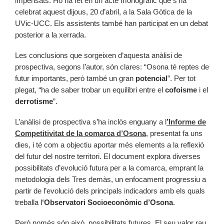
impensats. Ho ha fet en un acte monogràfic que s’ha
celebrat aquest dijous, 20 d’abril, a la Sala Gòtica de la
UVic-UCC. Els assistents també han participat en un debat
posterior a la xerrada.
Les conclusions que sorgeixen d’aquesta anàlisi de
prospectiva, segons l’autor, són clares: “Osona té reptes de
futur importants, però també un gran
potencial
”. Per tot
plegat, “ha de saber trobar un equilibri entre el
cofoisme
i el
derrotisme
”.
L’anàlisi de prospectiva s’ha inclòs enguany a l
’Informe de
Competitivitat de la comarca d’Osona
, presentat fa uns
dies, i té com a objectiu aportar més elements a la reflexió
del futur del nostre territori. El document explora diverses
possibilitats d’evolució futura per a la comarca, emprant la
metodologia dels Tres demàs, un enfocament progressiu a
partir de l’evolució dels principals indicadors amb els quals
treballa l
‘Observatori Socioeconòmic d’Osona
.
Però només són això, possibilitats futures. El seu valor rau