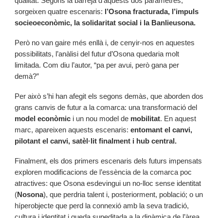
qualitat. Segons la barreja d’aquests dos paràmetres,
sorgeixen quatre escenaris:
l’Osona fracturada, l’impuls
socieoeconòmic, la solidaritat social i la Banlieusona.
Però no van gaire més enllà i, de cenyir-nos en aquestes
possibilitats, l’anàlisi del futur d’Osona quedaria molt
limitada. Com diu l’autor, “pa per avui, però gana per
demà?”
Per això s’hi han afegit els segons demàs, que aborden dos
grans canvis de futur a la comarca: una transformació del
model econòmic
i un nou model de
mobilitat
. En aquest
marc, apareixen aquests escenaris:
entomant el canvi,
pilotant el canvi, satèl·lit finalment i hub central.
Finalment, els dos primers escenaris dels futurs impensats
exploren modificacions de l’essència de la comarca poc
atractives: que Osona esdevingui un no-lloc sense identitat
(
Nosona
), que perdria talent i, posteriorment, població; o un
híperobjecte que perd la connexió amb la seva tradició,
cultura i identitat i queda supeditada a la dinàmica de l’àrea