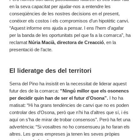
en la seva capacitat per ajudar-nos a entendre les
conseqüències de les nostres decisions en el present,
conèixer els costos i els compromisos d’un hipotètic canvi.
“Aquest informe ens ajuda a pensar. I ens l’hem d’agafar
per la banda de les oportunitats pel que fa a la comarca”, ha
reclamat
Núria Macià, directora de Creacció
, en la
presentació de l’acte.
El lideratge des del territori
Serra del Pino ha insistit en la necessitat de liderar aquest
futur des de la comarca:
“Ningú millor que els osonencs
per decidir quin han de ser el futur d’Osona”.
I ho ha
matisat: “Hi ha grans tendències de canvi que no es poden
controlar des d’Osona, però que n’hi ha d’altres que sí, i és
aquí on s’ha de mirar de trobar consensos”. Però ha fet una
advertència: “Si vosaltres no ho consensueu ja ho faran els
altres. Les grans empreses ja tenen les seves pròpies