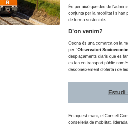
És per això que des de l’administ
conjunta per la mobilitat i s’han
de forma sostenible.
D’on venim?
Osona és una comarca on la majo
per l
‘Observatori Socioeconò
desplaçaments diaris que es fan
es fan en transport públic només
desconeixement d’oferta i de le
Estudi 
En aquest marc, el Consell Coma
conselleria de mobilitat, lidera