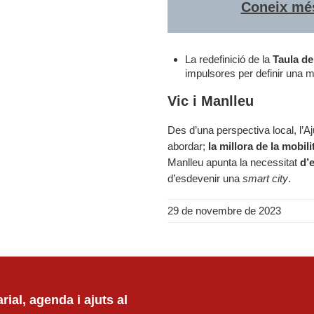
Coneix més
La redefinició de la
Taula de
impulsores per definir una m
Vic i Manlleu
Des d’una perspectiva local, l’A
abordar;
la millora de la mobil
Manlleu apunta la necessitat
d’e
d’esdevenir una
smart city
.
29 de novembre de 2023
ial, agenda i ajuts al