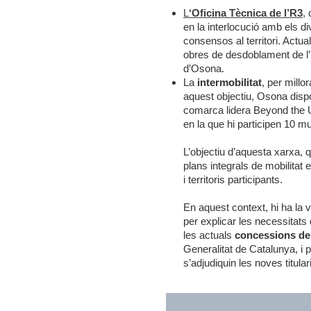
L
‘Oficina Tècnica de l’R3
,
c
en la interlocució amb els di
consensos al territori. Actua
obres de desdoblament de l’R
d’Osona.
La
intermobilitat
, per millo
aquest objectiu, Osona disp
comarca lidera Beyond the 
en la que hi participen 10 m
L’objectiu d’aquesta xarxa, 
plans integrals de mobilitat 
i territoris participants.
En aquest context, hi ha la 
per explicar les necessitats d
les actuals
concessions de 
Generalitat de Catalunya, i p
s’adjudiquin les noves titulari