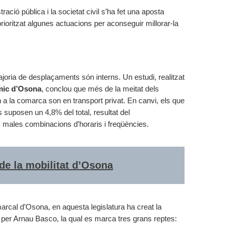
ració pública i la societat civil s’ha fet una aposta
 prioritzat algunes actuacions per aconseguir millorar-la
ria de desplaçaments són interns. Un estudi, realitzat
mic d’Osona
, conclou que més de la meitat dels
 a la comarca son en transport privat. En canvi, els que
 suposen un 4,8% del total, resultat del
s males combinacions d’horaris i freqüències.
de la mobilitat d’Osona
rcal d’Osona, en aquesta legislatura ha creat la
da per Arnau Basco, la qual es marca tres grans reptes: