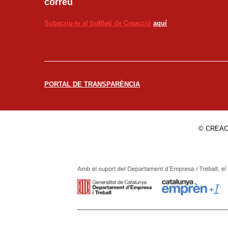
correu
Subscriu-te al butlletí de Creacció
aquí
PORTAL DE TRANSPARÈNCIA
© CREAC