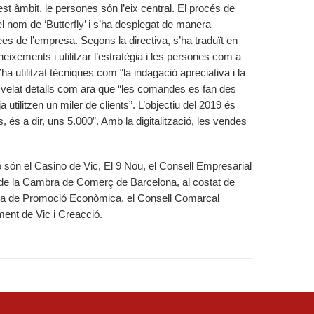
t àmbit, le persones són l’eix central. El procés de
el nom de ‘Butterfly’ i s’ha desplegat de manera
ees de l’empresa. Segons la directiva, s’ha traduït en
eixements i utilitzar l’estratègia i les persones com a
ha utilitzat tècniques com “la indagació apreciativa i la
 desvelat detalls com ara que “les comandes es fan des
 utilitzen un miler de clients”. L’objectiu del 2019 és
, és a dir, uns 5.000”. Amb la digitalització, les vendes
ó són el Casino de Vic, El 9 Nou, el Consell Empresarial
 de la Cambra de Comerç de Barcelona, al costat de
ina de Promoció Econòmica, el Consell Comarcal
ent de Vic i Creacció.