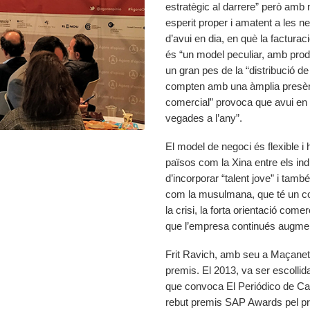
estratègic al darrere” però amb
esperit proper i amatent a les ne
d’avui en dia, en què la facturac
és “un model peculiar, amb prod
un gran pes de la “distribució de
compten amb una àmplia presènc
comercial” provoca que avui en 
vegades a l’any”.
El model de negoci és flexible i
països com la Xina entre els in
d’incorporar “talent jove” i tamb
com la musulmana, que té un con
la crisi, la forta orientació come
que l’empresa continués augment
Frit Ravich, amb seu a Maçanet 
premis. El 2013, va ser escollida
que convoca El Periódico de Cat
rebut premis SAP Awards pel pro