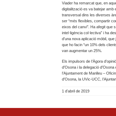
Viader ha remarcat que, en aques
digitalització es va batejar amb 
transversal dins les diverses àr
ser “més flexibles, compartir con
eixos del canvi”. Ha afegit que s’
intel·ligència col·lectiva” i ha
d’una nova aplicació mòbil, que ja
que ho facin “un 10% dels clients
van augmentar un 25%.
Els impulsors de l’Àgora d’opini
d’Osona i la delegació d’Osona
l’Ajuntament de Manlleu – Ofic
d’Osona, la UVic-UCC, l’Ajuntam
1 d'abril de 2019