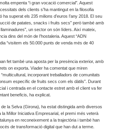
 molta empenta “i gran vocació comercial”. Aquest
cessitats dels clients s’ha mantingut en la filosofia
ió ha superat els 235 milions d’euros l’any 2018. El seu
ucció de patates, snacks i fruits secs” però també amb
 llaminadures”, un sector on són líders. Així mateix,
ia dins del món de l’hostaleria. Aquest “ADN
dia “visitem els 50.000 punts de venda més de 40
 han fet també una aposta per la presència exterior, amb
drets on exporta. Viader ha comentat que miren
é “multicultural, incorporant treballadors de comunitats
sum específic de fruits secs com els dàtils”. Durant
rcial i centrada en el contacte estret amb el client va fer
ant beneficis, ha explicat.
de la Selva (Girona), ha estat distingida amb diversos
 la Millor Iniciativa Empresarial, el premi més veterà
alunya en reconeixement a la trajectòria i també han
cés de transformació digital que han dut a terme.