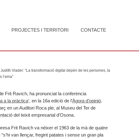
PROJECTES I TERRITORI
CONTACTE
Judith Viader: “La transformació digital depèn de les persones, la
 l’eina”
de Frit Ravich, ha pronunciat la conferència
ia a la pràctica
’, en la 16a edició de l’
Àgora d’opinió
.
arç en un Auditori Roca ple, al Museu del Ter de
tació del teixit empresarial d’Osona.
presa Frit Ravich va néixer el 1963 de la mà de quatre
 “s’hi van llençar, fregint patates i sense un gran pla