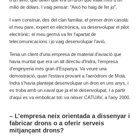
milió de dòlars. I vaig pensar: “Això ho haig de fer jo”.
I vam construir, des del clan familiar, el primer dron casolà:
el meu pare, expert en electrònica, va desenvolupar el pilot
electrònic; el meu germà va fer l’apartat de
telecomunicacions i jo vaig desenvolupar l’avió.
Tenia un client d’una empresa de material d’aviació que
havia muntat que era un alt directiu d’Indra, l’empresa
d’enginyeria més gran d’Espanya. Va veure una
demostració, quan l’estava provant a l’aeròdrom de Moià.
Indra s’havia plantejat desenvolupar un dron en uns anys, i
es troba amb un
xaval
que ja el té desenvolupat. I a partir
d’aquí es va embolicar tot: va néixer CATUAV, a l’any 2000.
– L’empresa neix orientada a dissenyar i
fabricar drons o a oferir serveis
mitjançant drons?