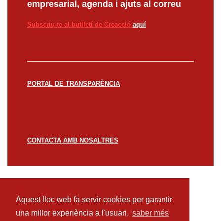
empresarial, agenda i ajuts al correu
Subscriu-te al butlletí de Creacció
aquí
PORTAL DE TRANSPARÈNCIA
CONTACTA AMB NOSALTRES
© CREACCIÓ 2023 -
Avís legal
Política de
privacitat
Política de cookies
Aquest lloc web fa servir cookies per garantir
una millor experiència a l'usuari.
saber més