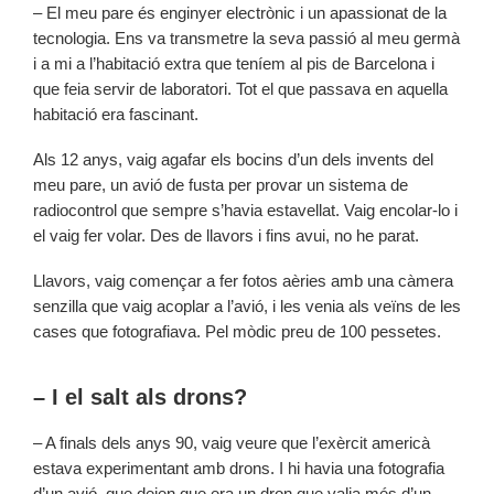
– El meu pare és enginyer electrònic i un apassionat de la
tecnologia. Ens va transmetre la seva passió al meu germà
i a mi a l’habitació extra que teníem al pis de Barcelona i
que feia servir de laboratori. Tot el que passava en aquella
habitació era fascinant.
Als 12 anys, vaig agafar els bocins d’un dels invents del
meu pare, un avió de fusta per provar un sistema de
radiocontrol que sempre s’havia estavellat. Vaig encolar-lo i
el vaig fer volar. Des de llavors i fins avui, no he parat.
Llavors, vaig començar a fer fotos aèries amb una càmera
senzilla que vaig acoplar a l’avió, i les venia als veïns de les
cases que fotografiava. Pel mòdic preu de 100 pessetes.
– I el salt als drons?
– A finals dels anys 90, vaig veure que l’exèrcit americà
estava experimentant amb drons. I hi havia una fotografia
d’un avió, que deien que era un dron que valia més d’un