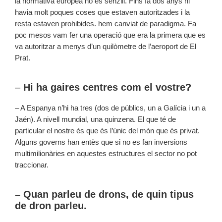
la normativa europea no és senzill. Fins fa dos anys hi
havia molt poques coses que estaven autoritzades i la
resta estaven prohibides. hem canviat de paradigma. Fa
poc mesos vam fer una operació que era la primera que es
va autoritzar a menys d’un quilòmetre de l’aeroport de El
Prat.
–
Hi ha gaires centres com el vostre?
– A Espanya n’hi ha tres (dos de públics, un a Galícia i un a
Jaén). A nivell mundial, una quinzena. El que té de
particular el nostre és que és l’únic del món que és privat.
Alguns governs han entès que si no es fan inversions
multimilionàries en aquestes estructures el sector no pot
traccionar.
– Quan parleu de drons, de quin tipus
de dron parleu.