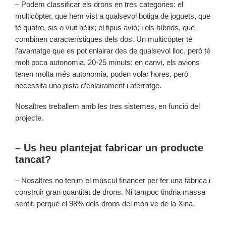
– Podem classificar els drons en tres categories: el
multicòpter, que hem vist a qualsevol botiga de joguets, que
té quatre, sis o vuit hèlix; el tipus avió; i els híbrids, que
combinen característiques dels dos. Un multicòpter té
l’avantatge que es pot enlairar des de qualsevol lloc, però té
molt poca autonomia, 20-25 minuts; en canvi, els avions
tenen molta més autonomia, poden volar hores, però
necessita una pista d’enlairament i aterratge.
Nosaltres treballem amb les tres sistemes, en funció del
projecte.
– Us heu plantejat fabricar un producte
tancat?
– Nosaltres no tenim el múscul financer per fer una fàbrica i
construir gran quantitat de drons. Ni tampoc tindria massa
sentit, perquè el 98% dels drons del món ve de la Xina.