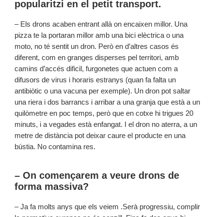
popularitzi en el petit transport.
– Els drons acaben entrant allà on encaixen millor. Una
pizza te la portaran millor amb una bici elèctrica o una
moto, no té sentit un dron. Però en d’altres casos és
diferent, com en granges disperses pel territori, amb
camins d’accés dificil, furgonetes que actuen com a
difusors de virus i horaris estranys (quan fa falta un
antibiòtic o una vacuna per exemple). Un dron pot saltar
una riera i dos barrancs i arribar a una granja que està a un
quilòmetre en poc temps, però que en cotxe hi trigues 20
minuts, i a vegades està enfangat. I el dron no aterra, a un
metre de distància pot deixar caure el producte en una
bústia. No contamina res.
– On començarem a veure drons de
forma massiva?
– Ja fa molts anys que els veiem .Serà progressiu, complir