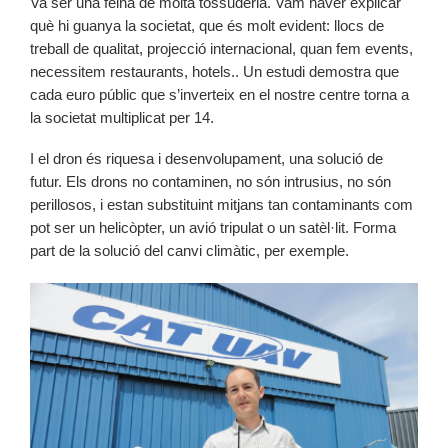
Va ser una feina de molta tossuderia. Vam haver explicar
què hi guanya la societat, que és molt evident: llocs de
treball de qualitat, projecció internacional, quan fem events,
necessitem restaurants, hotels.. Un estudi demostra que
cada euro públic que s’inverteix en el nostre centre torna a
la societat multiplicat per 14.
I el dron és riquesa i desenvolupament, una solució de
futur. Els drons no contaminen, no són intrusius, no són
perillosos, i estan substituint mitjans tan contaminants com
pot ser un helicòpter, un avió tripulat o un satèl·lit. Forma
part de la solució del canvi climàtic, per exemple.