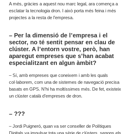
A més, gràcies a aquest nou marc legal, ara comença a
esclatar la tecnologia dron. I això porta més feina i més
projectes a la resta de l’empresa.
– Per la dimensió de l’empresa i el
sector, no té sentit pensar en clau de
clúster. A l’entorn vostre, però, han
aparegut empreses que s’han acabat
especialitzant en algun àmbit?
– Sí, amb empreses que coneixem i amb les quals
col·laborem, com una de sistemes de navegació precisa
basats en GPS. N’hi ha moltíssimes més. De fet, existeix
un clúster català d’empreses de dron.
– ???
– Jordi Puigneró, quan va ser conseller de Polítiques
Digitals va impulsar tota una sèrie de clústers, segons els