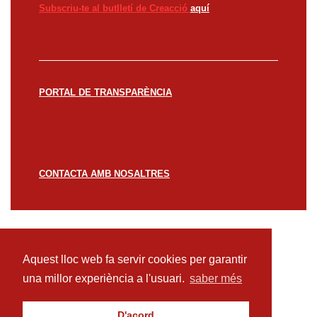
Subscriu-te al butlletí de Creacció
aquí
PORTAL DE TRANSPARÈNCIA
CONTACTA AMB NOSALTRES
© CREACCIÓ 2023 -
Avís legal
Política de
privacitat
Política de cookies
Aquest lloc web fa servir cookies per garantir
una millor experiència a l'usuari.
saber més
D'acord