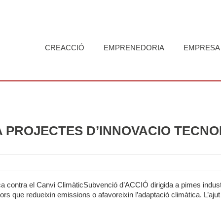
CREACCIÓ
EMPRENEDORIA
EMPRESA
 PROJECTES D’INNOVACIÓ TECNOL
 contra el Canvi ClimàticSubvenció d’ACCIÓ dirigida a pimes industr
dors que redueixin emissions o afavoreixin l’adaptació climàtica. L’aju