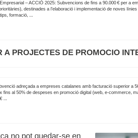
ic Empresarial – ACCIÓ 2025: Subvencions de fins a 90.000 € per a 
ritàries), destinades a l’elaboració i implementació de noves líni
ps, formació, ...
R A PROJECTES DE PROMOCIÓ IN
ubvenció adreçada a empreses catalanes amb facturació superior a 50
ix fins al 50% de despeses en promoció digital (web, e-commerce, mark
 ...
rca no pot quedar-se en