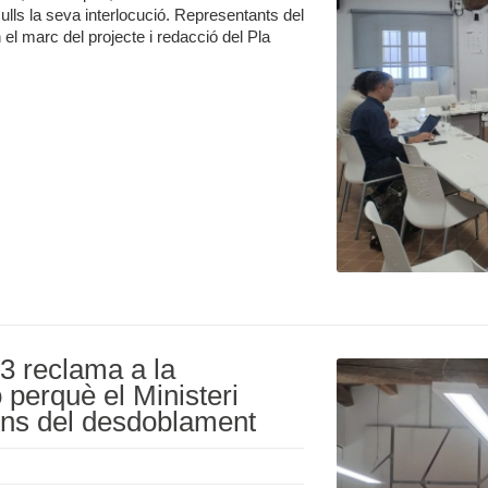
 ulls la seva interlocució. Representants del
l marc del projecte i redacció del Pla
R3 reclama a la
 perquè el Ministeri
ions del desdoblament