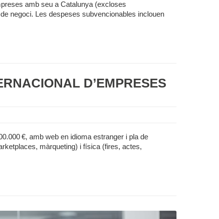
empreses amb seu a Catalunya (excloses
es de negoci. Les despeses subvencionables inclouen
TERNACIONAL D’EMPRESES
0.000 €, amb web en idioma estranger i pla de
etplaces, màrqueting) i física (fires, actes,