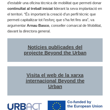
d’establir una oficina tècnica de mobilitat que permeti donar
continuïtat al treball iniciat
liderant la seva implantació en
el territori. “És important la creació d’un perfil tècnic que
permeti capitalitzar tot l’esforç que s’ha fet fins ara”, va
argumentar
Arnau Basco
, conseller comarcal de Mobilitat,
davant la directora general.
Notícies publicades del
projecte Beyond the Urban
Visita el web de la xarxa
internacional Beyond the
Urban