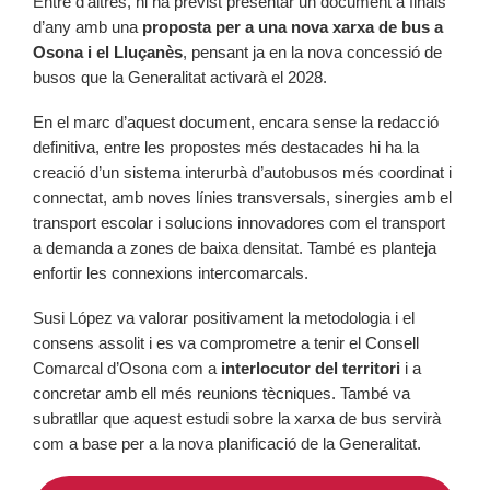
Entre d’altres, hi ha previst presentar un document a finals
d’any amb una
proposta per a una nova xarxa de bus a
Osona i el Lluçanès
, pensant ja en la nova concessió de
busos que la Generalitat activarà el 2028.
En el marc d’aquest document, encara sense la redacció
definitiva, entre les propostes més destacades hi ha la
creació d’un sistema interurbà d’autobusos més coordinat i
connectat, amb noves línies transversals, sinergies amb el
transport escolar i solucions innovadores com el transport
a demanda a zones de baixa densitat. També es planteja
enfortir les connexions intercomarcals.
Susi López va valorar positivament la metodologia i el
consens assolit i es va comprometre a tenir el Consell
Comarcal d’Osona com a
interlocutor del territori
i a
concretar amb ell més reunions tècniques. També va
subratllar que aquest estudi sobre la xarxa de bus servirà
com a base per a la nova planificació de la Generalitat.