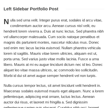
Left Sidebar
Portfolio Post
N
ulla sed urna velit. Integer purus erat, sodales id arcu vitae,
condimentum auctor arcu. Aenean cursus nisl velit, eu
hendrerit lorem viverra a. Duis at nunc lectus. Sed pharetra nibh
vel ullamcorper malesuada. Cum sociis natoque penatibus et
magnis dis parturient montes, nascetur ridiculus mus. Donec
sed enim nec lacus lacinia euismod. Nullam pharetra vehicula
lorem id sagittis. Mauris vitae lorem ultricies, aliquam est ut,
porta urna. Sed varius justo vitae mollis lacinia. Fusce a urna
libero. Mauris at mi eu augue tincidunt dictum nec id leo. Donec
aliquet leo vitae massa ultrices, ac commodo leo sollicitudin.
Morbi id dui sit amet augue semper hendrerit vel non turpis.
Nulla cursus tempor lectus, sit amet tincidunt velit hendrerit in.
Maecenas sodales euismod mauris eget aliquam. Nunc a lorem
pellentesque, adipiscing erat ornare, luctus lectus. Aenean
auctor dui risus, et laoreet mi fringilla a. Sed dignissim
pellentesque sapien quis placerat. Curabitur nibh orci, laoreet