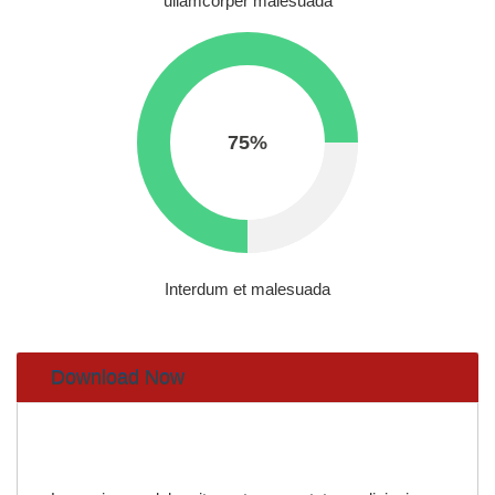
ullamcorper malesuada
75
%
Interdum et malesuada
Download Now