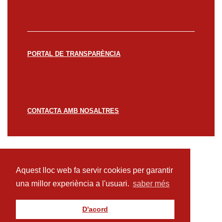
PORTAL DE TRANSPARÈNCIA
CONTACTA AMB NOSALTRES
© CREACCIÓ 2023 -
Avís legal
Política de
privacitat
Política de cookies
Aquest lloc web fa servir cookies per garantir
una millor experiència a l'usuari.
saber més
D'acord