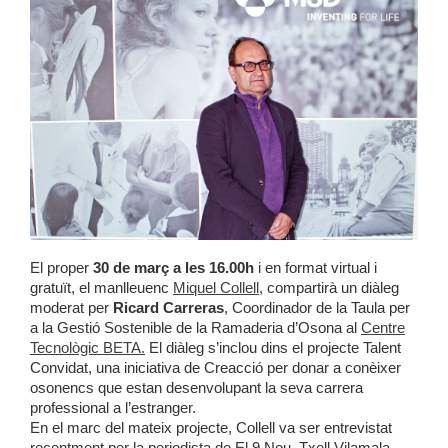
El proper
30 de març a les 16.00h
i en format virtual i
gratuït, el manlleuenc
Miquel Collell
, compartirà un diàleg
moderat per
Ricard Carreras
, Coordinador de la Taula per
a la Gestió Sostenible de la Ramaderia d’Osona al
Centre
Tecnològic BETA.
El diàleg s’inclou dins el projecte Talent
Convidat, una iniciativa de Creacció per donar a conèixer
osonencs que estan desenvolupant la seva carrera
professional a l’estranger.
En el marc del mateix projecte, Collell va ser entrevistat
recentment per la periodista de El 9 Nou, Txell Vilamala.