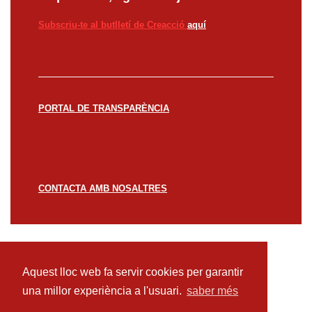
Subscriu-te al butlletí de Creacció
aquí
PORTAL DE TRANSPARÈNCIA
CONTACTA AMB NOSALTRES
© CREACCIÓ 2023 -
Avís legal
Política de
privacitat
Política de cookies
Aquest lloc web fa servir cookies per garantir
una millor experiència a l'usuari.
saber més