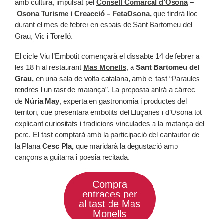
amb cultura, impulsat pel
Consell Comarcal d’Osona
–
Osona Turisme
i
Creacció
–
FetaOsona
,
que tindrà lloc
durant el mes de febrer en espais de Sant Bartomeu del
Grau, Vic i Torelló.
El cicle Viu l’Embotit començarà el dissabte 14 de febrer a
les 18 h al restaurant
Mas Monells
, a
Sant Bartomeu del
Grau,
en una sala de volta catalana, amb el tast “Paraules
tendres i un tast de matança”. La proposta anirà a càrrec
de
Núria May
, experta en gastronomia i productes del
territori, que presentarà embotits del Lluçanès i d’Osona tot
explicant curiositats i tradicions vinculades a la matança del
porc. El tast comptarà amb la participació del cantautor de
la Plana
Cesc Pla,
que maridarà la degustació amb
cançons a guitarra i poesia recitada.
Compra
entrades per
al tast de Mas
Monells