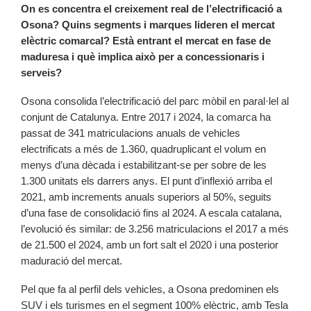
On es concentra el creixement real de l’electrificació a
Osona? Quins segments i marques lideren el mercat
elèctric comarcal? Està entrant el mercat en fase de
maduresa i què implica això per a concessionaris i
serveis?
Osona consolida l’electrificació del parc mòbil en paral·lel al
conjunt de Catalunya. Entre 2017 i 2024, la comarca ha
passat de 341 matriculacions anuals de vehicles
electrificats a més de 1.360, quadruplicant el volum en
menys d’una dècada i estabilitzant-se per sobre de les
1.300 unitats els darrers anys. El punt d’inflexió arriba el
2021, amb increments anuals superiors al 50%, seguits
d’una fase de consolidació fins al 2024. A escala catalana,
l’evolució és similar: de 3.256 matriculacions el 2017 a més
de 21.500 el 2024, amb un fort salt el 2020 i una posterior
maduració del mercat.
Pel que fa al perfil dels vehicles, a Osona predominen els
SUV i els turismes en el segment 100% elèctric, amb Tesla