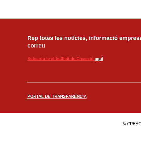
Rep totes les notícies, informació empresar
correu
Subscriu-te al butlletí de Creacció
aquí
PORTAL DE TRANSPARÈNCIA
© CREAC