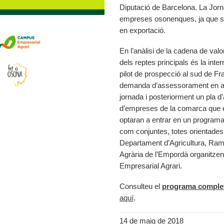
Diputació de Barcelona. La Jorn
empreses osonenques, ja que s’
en exportació.
En l’anàlisi de la cadena de val
dels reptes principals és la int
pilot de prospecció al sud de F
demanda d’assessorament en aque
jornada i posteriorment un pla d
d’empreses de la comarca que el
optaran a entrar en un programa 
com conjuntes, totes orientades 
Departament d’Agricultura, Rama
Agrària de l’Empordà organitze
Empresarial Agrari.
Consulteu el
programa comple
aquí
.
14 de maig de 2018