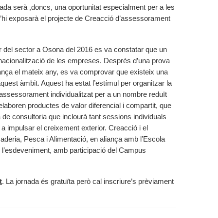
ada serà ,doncs, una oportunitat especialment per a les
hi exposarà el projecte de Creacció d’assessorament
or del sector a Osona del 2016 es va constatar que un
ernacionalització de les empreses. Després d’una prova
rança el mateix any, es va comprovar que existeix una
st àmbit. Aquest ha estat l’estímul per organitzar la
’assessorament individualitzat per a un nombre reduït
aboren productes de valor diferencial i compartit, que
de consultoria que inclourà tant sessions individuals
a impulsar el creixement exterior. Creacció i el
deria, Pesca i Alimentació, en aliança amb l’Escola
n l’esdeveniment, amb participació del Campus
t
. La jornada és gratuïta però cal inscriure’s prèviament