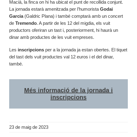
Macià, la finca on hi ha ubicat el punt de recollida conjunt.
La jornada estarà amenitzada per l’humorista
Godai
Garcia
(Galdric Plana) i també comptarà amb un concert
de
Tremendo
. A partir de les 12 del migdia, els vuit
productors oferiran un tast i, posteriorment, hi haurà un
dinar amb productes de les vuit empreses.
Les
inscripcions
per a la jornada ja estan obertes. El tiquet
del tast dels vuit productes val 12 euros i el del dinar,
també.
Més informació de la jornada i
inscripcions
23 de maig de 2023