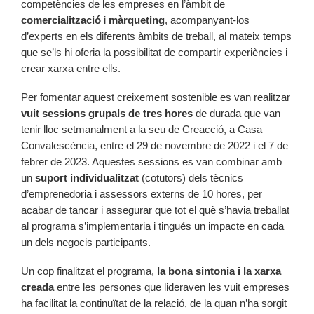
competències de les empreses en l’àmbit de
comercialització
i
màrqueting
, acompanyant-los
d’experts en els diferents àmbits de treball, al mateix temps
que se’ls hi oferia la possibilitat de compartir experiències i
crear xarxa entre ells.
Per fomentar aquest creixement sostenible es van realitzar
vuit sessions grupals de tres hores
de durada que van
tenir lloc setmanalment a la seu de Creacció, a Casa
Convalescència, entre el 29 de novembre de 2022 i el 7 de
febrer de 2023. Aquestes sessions es van combinar amb
un
suport individualitzat
(cotutors) dels tècnics
d’emprenedoria i assessors externs de 10 hores, per
acabar de tancar i assegurar que tot el què s’havia treballat
al programa s’implementaria i tingués un impacte en cada
un dels negocis participants.
Un cop finalitzat el programa,
la bona sintonia i la xarxa
creada
entre les persones que lideraven les vuit empreses
ha facilitat la continuïtat de la relació, de la quan n’ha sorgit