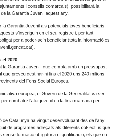
 (ajuntaments i consells comarcals), possibilitarà la
 de la Garantia Juvenil aquest any.
 la Garantia Juvenil als potencials joves beneficiaris,
uests s’inscriguin en el seu registre i, per tant,
bligat per a poder-se’n beneficiar (tota la informació es
juvenil.gencat.cat
).
s el 2020
nt la Garantia Juvenil, que compta amb un pressupost
al que preveu destinar-hi fins el 2020 uns 240 milions
 provinents del Fons Social Europeu.
iciativa europea, el Govern de la Generalitat va ser
per combatre l’atur juvenil en la línia marcada per
ó de Catalunya ha vingut desenvolupant des de l’any
eguit de programes adreçats als diferents col·lectius que
s sense formació obligatòria ni qualificació; els que no