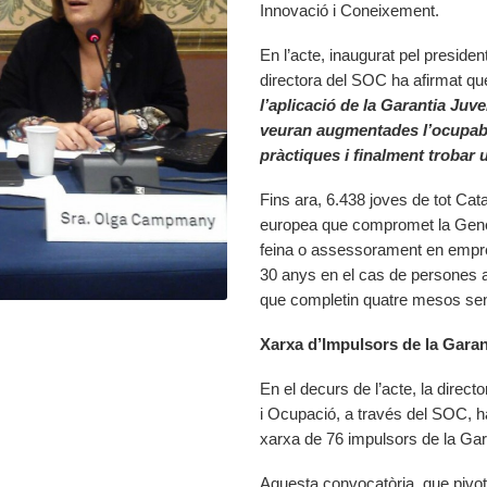
Innovació i Coneixement.
En l’acte, inaugurat pel presid
directora del SOC ha afirmat qu
l’aplicació de la Garantia Juven
veuran augmentades l’ocupabil
pràctiques i finalment trobar u
Fins ara, 6.438 joves de tot Cata
europea que compromet la General
feina o assessorament en empre
30 anys en el cas de persones a
que completin quatre mesos sense
Xarxa d’Impulsors de la Garan
En el decurs de l’acte, la dire
i Ocupació, a través del SOC, h
xarxa de 76 impulsors de la Garan
Aquesta convocatòria, que pivota