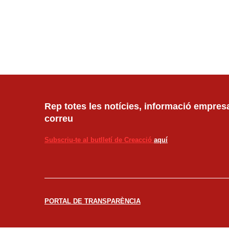
Rep totes les notícies, informació empresar
correu
Subscriu-te al butlletí de Creacció
aquí
PORTAL DE TRANSPARÈNCIA