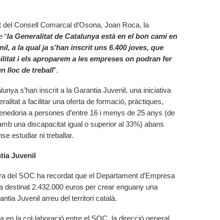
ent del Consell Comarcal d’Osona, Joan Roca, la
e “
la Generalitat de Catalunya està en el bon camí en
il, a la qual ja s’han inscrit uns 6.400 joves, que
itat i els aproparem a les empreses on podran fer
n lloc de treball
”.
lunya s’han inscrit a la Garantia Juvenil, una iniciativa
itat a facilitar una oferta de formació, pràctiques,
nedoria a persones d’entre 16 i menys de 25 anys (de
mb una discapacitat igual o superior al 33%) abans
 estudiar ni treballar.
tia Juvenil
ctora del SOC ha recordat que el Departament d’Empresa
a destinat 2.432.000 euros per crear enguany una
tia Juvenil arreu del territori català.
 en la col·laboració entre el SOC, la direcció general