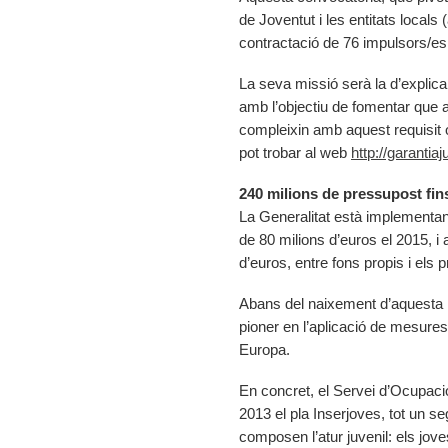
de Joventut i les entitats locals
contractació de 76 impulsors/es
La seva missió serà la d’explicar
amb l’objectiu de fomentar que aq
compleixin amb aquest requisit o
pot trobar al web
http://garantia
240 milions de pressupost fin
La Generalitat està implementa
de 80 milions d’euros el 2015, i 
d’euros, entre fons propis i els
Abans del naixement d’aquesta in
pioner en l’aplicació de mesures 
Europa.
En concret, el Servei d’Ocupaci
2013 el pla Inserjoves, tot un s
composen l’atur juvenil: els jove