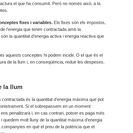
i factura el que ha consumit. Però no només això, a la
ptes.
onceptes fixes i variables.
Els fixes són els impostos,
u de l’energia que tenim contractada amb la
són la quantitat d’energia activa i energia reactiva que
tots aquests conceptes hi podem incidir. O el que és el
ura de la llum i, en conseqüència, reduir les despeses.
e la llum
 contractada és la quantitat d’energia màxima que pot
ministrament. Si el sobrepassem en un moment
 ens penalitzarà i, en cas contrari, potser es paga més
i quedem molt lluny de la quantitat màxima d’energia
a companyies en què el preu de la potència que et