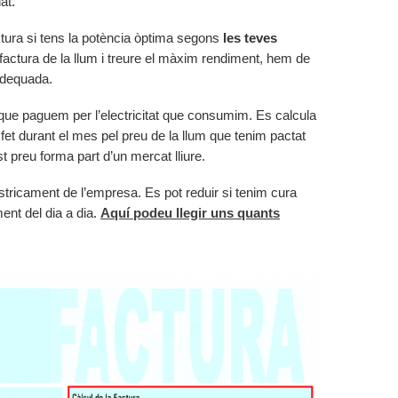
at.
actura si tens la potència òptima segons
les teves
 factura de la llum i treure el màxim rendiment, hem de
adequada.
que paguem per l’electricitat que consumim. Es calcula
et durant el mes pel preu de la llum que tenim pactat
 preu forma part d’un mercat lliure.
stricament de l’empresa. Es pot reduir si tenim cura
ent del dia a dia.
Aquí podeu llegir uns quants