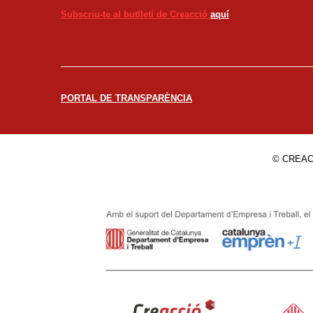
Subscriu-te al butlletí de Creacció
aquí
PORTAL DE TRANSPARÈNCIA
© CREAC