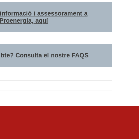
nformació i assessorament a
Proenergia, aquí
bte? Consulta el nostre FAQS