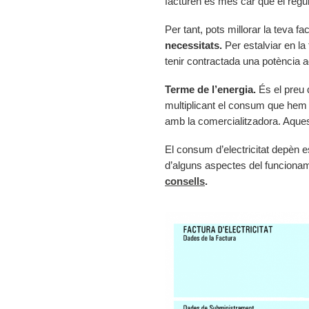
facturen és més car que el regul
Per tant, pots millorar la teva f
necessitats.
Per estalviar en la
tenir contractada una potència 
Terme de l’energia.
És el preu 
multiplicant el consum que hem f
amb la comercialitzadora. Aquest
El consum d’electricitat depèn e
d’alguns aspectes del funcionam
consells
.