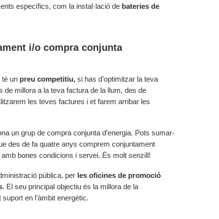
nts específics, com la instal·lació de
bateries de
ament i/o compra conjunta
a té un
preu competitiu,
si has d’optimitzar la teva
s de millora a la teva factura de la llum, des de
tzarem les teves factures i et farem arribar les
na un grup de compra conjunta d’energia. Pots sumar-
que des de fa quatre anys comprem conjuntament
s, amb bones condicions i servei. És molt senzill!
dministració pública, per
les oficines de promoció
s
. El seu principal objectiu és la millora de la
t suport en l’àmbit energètic.