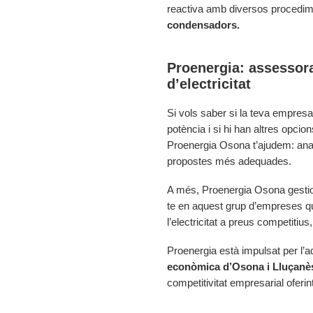
reactiva amb diversos procedime
condensadors.
Proenergia: assessor
d’electricitat
Si vols saber si la teva empres
potència i si hi han altres opcion
Proenergia Osona t’ajudem: anali
propostes més adequades.
A més, Proenergia Osona gestio
te en aquest grup d’empreses 
l’electricitat a preus competitiu
Proenergia està impulsat per l’a
econòmica d’Osona i Lluçanè
competitivitat empresarial oferin