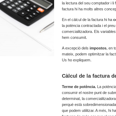
la lectura del seu comptador i l
factura hi ha molts altres conce
En el càlcul de la factura hi ha
c
la potència contractada i el pre
comercialitzadora. Els variables 
hem consumit.
A excepció dels
impostos
, en 
mateix, podem optimitzar la fact
Us ho expliquem.
Càlcul de la factura d
Terme de potència.
La potència
consumir el nostre punt de sub
determinat, la comercialitzadora
perquè està sobredimensionada 
que podem utilitzar. A més, hi h