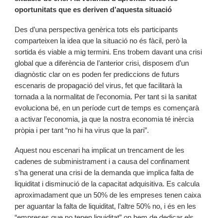
oportunitats que es deriven d’aquesta situació
Des d’una perspectiva genèrica tots els participants
comparteixen la idea que la situació no és fàcil, però la
sortida és viable a mig termini. Ens trobem davant una crisi
global que a diferència de l’anterior crisi, disposem d’un
diagnòstic clar on es poden fer prediccions de futurs
escenaris de propagació del virus, fet que facilitarà la
tornada a la normalitat de l’economia. Per tant si la sanitat
evoluciona bé, en un període curt de temps es començarà
a activar l’economia, ja que la nostra economia té inèrcia
pròpia i per tant “no hi ha virus que la pari”.
Aquest nou escenari ha implicat un trencament de les
cadenes de subministrament i a causa del confinament
s’ha generat una crisi de la demanda que implica falta de
liquiditat i disminució de la capacitat adquisitiva. Es calcula
aproximadament que un 50% de les empreses tenen caixa
per aguantar la falta de liquiditat, l’altre 50% no, i és en les
“empreses que no tenen liquiditat” on hem de dedicar els