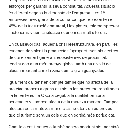
esforços per garantir la seva continuïtat. Aquesta situació
és diferent segons la dimensió de l’empresa. Les 15
empreses més grans de la comarca, que representen el
49% de la facturació comarcal, i les pimes, microempreses
i autònoms viuen la situació econòmica molt diferent.
En qualsevol cas, aquesta crisi reestructurarà, en part, les
cadenes de valor i la producció s’aproparà més als centres
de coneixement generant ecosistemes de proximitat,
tendint cap a un món menys global, amb una divisió de
blocs important amb la Xina com a gran guanyador.
Igualment cal tenir en compte també que no afecta de la
mateixa manera a grans ciutats, a les àrees metropolitanes
i a la perifèria. I a Osona degut, a la dualitat territorial,
aquesta crisi tampoc afecta de la mateixa manera. Tampoc
afectarà de la mateixa manera als sectors on es preveu
que el turisme serà un dels que en sortirà més perjudicat.
Com tota crisi, aquesta també genera oportunitats, per això