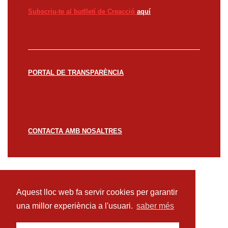
Subscriu-te al butlletí de Creacció
aquí
PORTAL DE TRANSPARÈNCIA
CONTACTA AMB NOSALTRES
© CREACCIÓ 2023 -
Avís legal
Política de
privacitat
Política de cookies
Aquest lloc web fa servir cookies per garantir
una millor experiència a l'usuari.
saber més