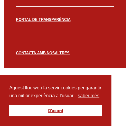
PORTAL DE TRANSPARÈNCIA
CONTACTA AMB NOSALTRES
© CREACCIÓ 2023 -
Avís legal
Política de
privacitat
Política de cookies
Aquest lloc web fa servir cookies per garantir
una millor experiència a l'usuari.
saber més
D'acord