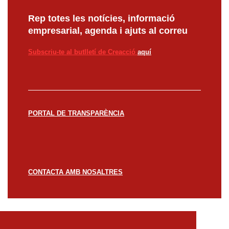
Rep totes les notícies, informació
empresarial, agenda i ajuts al correu
Subscriu-te al butlletí de Creacció
aquí
PORTAL DE TRANSPARÈNCIA
CONTACTA AMB NOSALTRES
© CREACCIÓ 2023 -
Avís legal
Política de
privacitat
Política de cookies