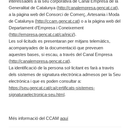
interessades a la seu corporativa de Canal Empresa de la
Generalitat de Catalunya (
http://canalempresa.gencat.cat
),
a la pàgina web del Consorci de Comerç, Artesania i Moda
de Catalunya (
http://ccam.gencat.cat
) o a la pàgina web del
Departament d’Empresa i Coneixement
(
http://empresa.gencat.cat/ca/inici/
).
Les sol·licituds es presentaran per mitjans telemàtics,
acompanyades de la documentació que preveuen
aquestes bases, si escau, a través del Canal Empresa
(
http://canalempresa.gencat.cat
).
La identificació de la persona sol·licitant es farà a través
dels sistemes de signatura electrònica admesos per la Seu
electrònica i que es poden consultar a:
https://seu.gencat.cat/ca/certificats-sistemes-
signaturaelectronica-seu.html
.
Més informació del CCAM
aquí