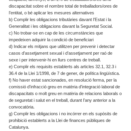
discapacitat sobre el nombre total de treballadors/ores de
l’entitat, o bé aplicar les mesures alternatives
b) Complir les obligacions tributàries davant l’Estat i la
Generalitat i les obligacions davant la Seguretat Social.
c) No trobar-se en cap de les circumstàncies que
impedeixen adquirir la condició de beneficiari
d) Indicar els mitjans que utilitzen per prevenir i detectar
casos d’assetjament sexual i d’assetjament per raó de
sexe i per intervenir-hi en llurs centres de treball.
e) Complir els requisits establerts als articles 32.1, 32.3 i
36.4 de la Llei 1/1998, de 7 de gener, de política lingüística.
f) No haver estat sancionades, en resolució ferma, per la
comissió d’infracció greu en matèria d’integració laboral de
discapacitats o molt greu en matèria de relacions laborals o
de seguretat i salut en el treball, durant l’any anterior a la
convocatòria.
g) Complir les obligacions i no incórrer en els supòsits de
prohibició establerts a la Llei de finances públiques de
Catalunya.