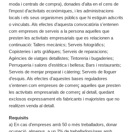
moda i centrals de compra), donades d’alta en el cens de
l’impost d’activitats econòmiques, i les administracions
locals i els seus organismes públics que hi estiguin adscrits
o vinculats. Als efectes d’aquesta convocatòria s’entenen
com empreses de serveis a la persona aquelles que
presten les activitats empresarials que es relacionen a
continuació: Tallers mecànics; Serveis fotogràfics;
Copisteries i arts gràfiques; Serveis de reparacions;
Agències de viatges detallistes; Tintoreria i bugaderies;
Perruqueria i salons d’estètica i bellesa; Bars i restaurants;
Serveis de menjar preparat i càtering; Serveis de lloguer
d’esquis. Als efectes d’aquestes bases reguladores
s’entenen com empreses de comerç aquelles que presten
les activitats empresarials de comerç al detall, quedant
exclosos expressament els fabricants i majoristes que no
realitzen venda al detall.
Requisits
a) En cas d’empreses amb 50 o més treballadors, donar
ocupació, almenys, a un 2% de treballadors/ores amb