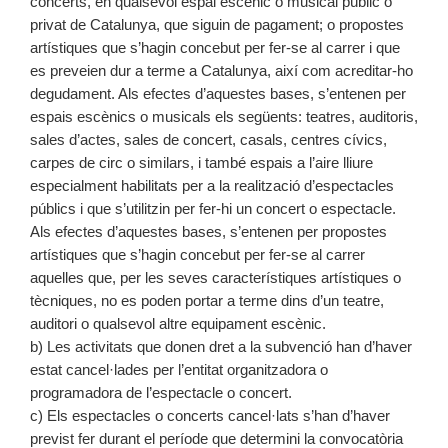
concerts, en qualsevol espai escènic o musical públic o
privat de Catalunya, que siguin de pagament; o propostes
artístiques que s’hagin concebut per fer-se al carrer i que
es preveien dur a terme a Catalunya, així com acreditar-ho
degudament. Als efectes d’aquestes bases, s’entenen per
espais escènics o musicals els següents: teatres, auditoris,
sales d’actes, sales de concert, casals, centres cívics,
carpes de circ o similars, i també espais a l’aire lliure
especialment habilitats per a la realització d’espectacles
públics i que s’utilitzin per fer-hi un concert o espectacle.
Als efectes d’aquestes bases, s’entenen per propostes
artístiques que s’hagin concebut per fer-se al carrer
aquelles que, per les seves característiques artístiques o
tècniques, no es poden portar a terme dins d’un teatre,
auditori o qualsevol altre equipament escènic.
b) Les activitats que donen dret a la subvenció han d’haver
estat cancel·lades per l’entitat organitzadora o
programadora de l’espectacle o concert.
c) Els espectacles o concerts cancel·lats s’han d’haver
previst fer durant el període que determini la convocatòria