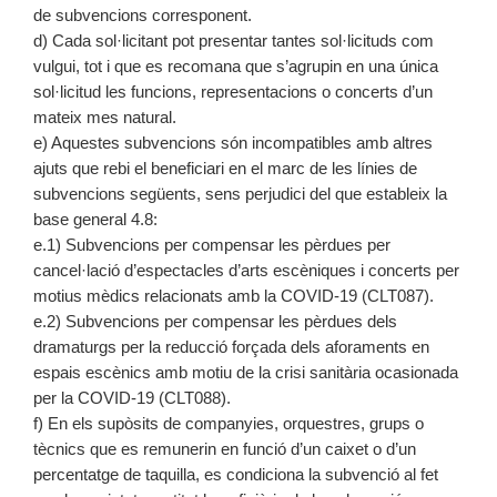
de subvencions corresponent.
d) Cada sol·licitant pot presentar tantes sol·licituds com
vulgui, tot i que es recomana que s’agrupin en una única
sol·licitud les funcions, representacions o concerts d’un
mateix mes natural.
e) Aquestes subvencions són incompatibles amb altres
ajuts que rebi el beneficiari en el marc de les línies de
subvencions següents, sens perjudici del que estableix la
base general 4.8:
e.1) Subvencions per compensar les pèrdues per
cancel·lació d’espectacles d’arts escèniques i concerts per
motius mèdics relacionats amb la COVID-19 (CLT087).
e.2) Subvencions per compensar les pèrdues dels
dramaturgs per la reducció forçada dels aforaments en
espais escènics amb motiu de la crisi sanitària ocasionada
per la COVID-19 (CLT088).
f) En els supòsits de companyies, orquestres, grups o
tècnics que es remunerin en funció d’un caixet o d’un
percentatge de taquilla, es condiciona la subvenció al fet