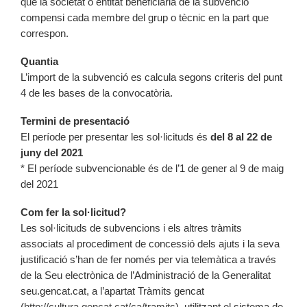
que la societat o entitat beneficiària de la subvenció
compensi cada membre del grup o tècnic en la part que
correspon.
Quantia
L’import de la subvenció es calcula segons criteris del punt
4 de les bases de la convocatòria.
Termini de presentació
El període per presentar les sol·licituds és
del 8 al 22 de
juny del 2021
* El període subvencionable és de l’1 de gener al 9 de maig
del 2021
Com fer la sol·licitud?
Les sol·licituds de subvencions i els altres tràmits
associats al procediment de concessió dels ajuts i la seva
justificació s’han de fer només per via telemàtica a través
de la Seu electrònica de l’Administració de la Generalitat
seu.gencat.cat, a l’apartat Tràmits gencat
(
http://cultura.gencat.cat/ca/tramits
), utilitzant el sistema de