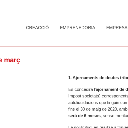
CREACCIÓ
EMPRENEDORIA
EMPRESA
de març
1. Ajornaments de deutes trib
Es concedirà l’
ajornament de d
Impost societats) corresponents 
autoliquidacions que tinguin com
fins el 30 de maig de 2020, am
serà de 6 mesos
, sense merita
La sol·licitud, es realitza a través