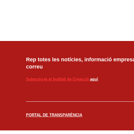
Rep totes les notícies, informació empresar
correu
Subscriu-te al butlletí de Creacció
aquí
PORTAL DE TRANSPARÈNCIA