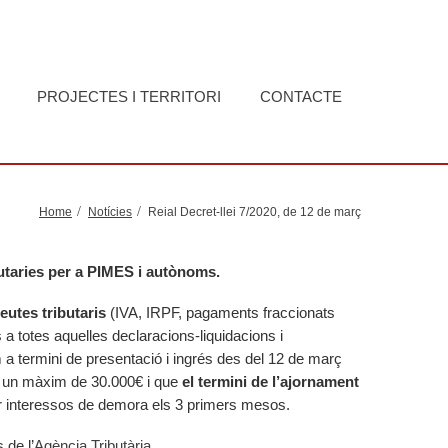
PROJECTES I TERRITORI
CONTACTE
Home
Notícies
Reial Decret-llei 7/2020, de 12 de març
utaries per a PIMES i autònoms.
eutes tributaris
(IVA, IRPF, pagaments fraccionats
a totes aquelles declaracions-liquidacions i
 a termini de presentació i ingrés des del 12 de març
b un màxim de 30.000€ i que
el termini de l’ajornament
r interessos de demora els 3 primers mesos.
 de l’
Agència Tributària
.