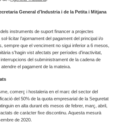
cretaria General d’Industria i de la Petita i Mitjana
dels instruments de suport financer a projectes
sol·licitar l’ajornament del pagament del principal i/o
rs, sempre que el venciment no sigui inferior a 6 mesos,
tària s’hagin vist afectats per períodes d’inactivitat,
interrupcions del subministrament de la cadena de
xi atendre el pagament de la mateixa.
ats
me, comerç i hostaleria en el marc del sector del
ficació del 50% de la quota empresarial de la Seguretat
inguin en alta durant els mesos de febrer, març, abril,
tractats de caràcter fixe discontinu. Aquesta mesurà
esembre de 2020.