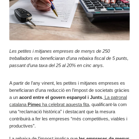
Les petites i mitjanes empreses de menys de 250
treballadors es beneficiaran d’una rebaixa fiscal de 5 punts,
passant d’una taxa del 25 al 20% en cinc anys.
A partir de l’any vinent, les petites i mitjanes empreses es
beneficiaran d’una reducció en l’impost de societats gràcies
a un
acord entre el govern espanyol i Junts
.
La patronal
catalana
Pimec
ha celebrat aquesta fita
, qualificant-la com
una “reclamació històrica” i destacant que la mesura
contribuirà a fer les empreses “més competitives, viables i
productives”.
La rebaixa de l’impost implica que
les empreses de menys