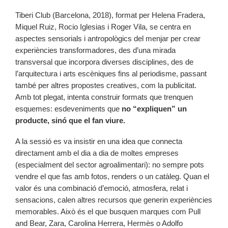
Tiberi Club (Barcelona, 2018), format per Helena Fradera,
Miquel Ruiz, Rocio Iglesias i Roger Vila, se centra en
aspectes sensorials i antropològics del menjar per crear
experiències transformadores, des d’una mirada
transversal que incorpora diverses disciplines, des de
l’arquitectura i arts escèniques fins al periodisme, passant
també per altres propostes creatives, com la publicitat.
Amb tot plegat, intenta construir formats que trenquen
esquemes: esdeveniments que
no “expliquen” un
producte, sinó que el fan viure.
A la sessió es va insistir en una idea que connecta
directament amb el dia a dia de moltes empreses
(especialment del sector agroalimentari): no sempre pots
vendre el que fas amb fotos, renders o un catàleg. Quan el
valor és una combinació d’emoció, atmosfera, relat i
sensacions, calen altres recursos que generin experiències
memorables. Això és el que busquen marques com Pull
and Bear, Zara, Carolina Herrera, Hermès o Adolfo