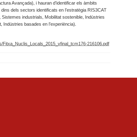
ctura Avançada), i hauran d’identificar els àmbits
 dins dels sectors identificats en l’estratègia RIS3CAT
 Sistemes industrials, Mobilitat sostenible, Indústries
t, Indústries basades en l’experiència).
aris/Fitxa_Nuclis_Locals_2015_vfinal_tcm176-216106.pdf