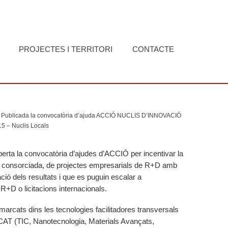
PROJECTES I TERRITORI
CONTACTE
Publicada la convocatòria d’ajuda ACCIÓ NUCLIS D’INNOVACIÓ
 – Nuclis Locals
oberta la convocatòria d’ajudes d’ACCIÓ per incentivar la
l o consorciada, de projectes empresarials de R+D amb
ació dels resultats i que es puguin escalar a
R+D o licitacions internacionals.
arcats dins les tecnologies facilitadores transversals
S3CAT (TIC, Nanotecnologia, Materials Avançats,