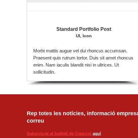
Standard Portfolio Post
UI, Icon
Morbi mattis augue vel dui rhoncus accumsan.
Praesent quis rutrum tortor. Duis sit amet rhoncus
enim. Nam iaculis blandit nisi in ultrices. Ut
sollicitudin.
Rep totes les notícies, informació empresar
correu
Subscriu-te al butlletí de Creacció
aquí