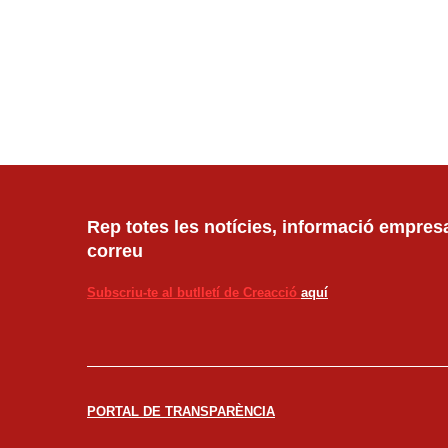
Rep totes les notícies, informació empresar
correu
Subscriu-te al butlletí de Creacció
aquí
PORTAL DE TRANSPARÈNCIA