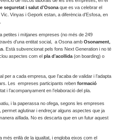
venció de riscos laborals de les tres empreses, en el
e seguretat i salut d’Osona
que es va celebrar el
Vic. Vinyas i Gepork estan, a diferència d’Esfosa, en
e.
t a petites i mitjanes empreses (no més de 249
a través d’una entitat social, a Osona amb
Osonament,
às
. Està subvencionat pels fons Next Generation i no té
nclou aspectes com el
pla d’acollida
(on boarding) o
ual per a cada empresa, que l’acaba de validar i l’adapta
lars. Les empreses participants reben
formació
tat i l’acompanyament en l’elaboració del pla.
rmatiu, i la paperassa no ofega, segons les empreses
 permet aglutinar i endreçar alguns aspectes que ja
 manera aïllada. No es descarta que en un futur aquest
 més enllà de la igualtat, i engloba eixos com el