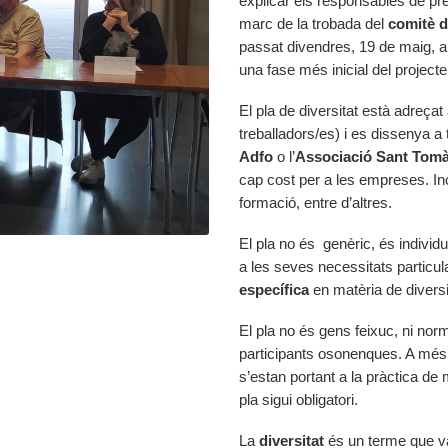
explicar els responsables de pre
marc de la trobada del
comitè d
passat divendres, 19 de maig, a 
una fase més inicial del project
El pla de diversitat està adreça
treballadors/es) i es dissenya 
Adfo
o l’
Associació Sant Tom
cap cost per a les empreses. I
formació, entre d’altres.
El pla no és genèric, és individ
a les seves necessitats particu
específica
en matèria de diversi
El pla no és gens feixuc, ni no
participants osonenques. A més,
s’estan portant a la pràctica de
pla sigui obligatori.
La
diversitat
és un terme que va