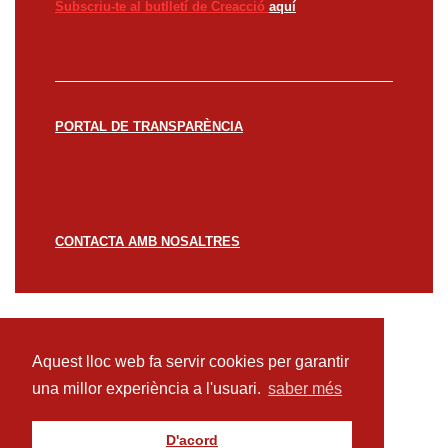
Subscriu-te al butlletí de Creacció
aquí
PORTAL DE TRANSPARÈNCIA
CONTACTA AMB NOSALTRES
© CREACCIÓ 2023 -
Avís legal
Política de
privacitat
Política de cookies
Aquest lloc web fa servir cookies per garantir
una millor experiència a l'usuari.
saber més
D'acord