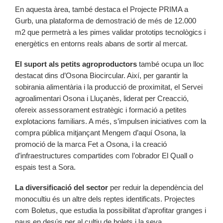
En aquesta àrea, també destaca el Projecte PRIMA a
Gurb, una plataforma de demostració de més de 12.000
m2 que permetrà a les pimes validar prototips tecnològics i
energètics en entorns reals abans de sortir al mercat.
El suport als petits agroproductors
també ocupa un lloc
destacat dins d’Osona Biocircular. Així, per garantir la
sobirania alimentària i la producció de proximitat, el Servei
agroalimentari Osona i Lluçanès, liderat per Creacció,
ofereix assessorament estratègic i formació a petites
explotacions familiars. A més, s’impulsen iniciatives com la
compra pública mitjançant Mengem d’aquí Osona, la
promoció de la marca Fet a Osona, i la creació
d’infraestructures compartides com l’obrador El Quall o
espais test a Sora.
La diversificació del sector
per reduir la dependència del
monocultiu és un altre dels reptes identificats. Projectes
com Boletus, que estudia la possibilitat d’aprofitar granges i
naus en desús per al cultiu de bolets i la seva