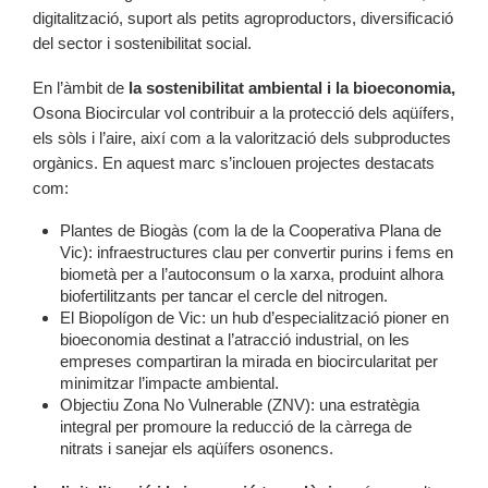
digitalització, suport als petits agroproductors, diversificació
del sector i sostenibilitat social.
En l’àmbit de
la sostenibilitat ambiental i la bioeconomia,
Osona Biocircular vol contribuir a la protecció dels aqüífers,
els sòls i l’aire, així com a la valorització dels subproductes
orgànics. En aquest marc s’inclouen projectes destacats
com:
Plantes de Biogàs (com la de la Cooperativa Plana de
Vic): infraestructures clau per convertir purins i fems en
biometà per a l’autoconsum o la xarxa, produint alhora
biofertilitzants per tancar el cercle del nitrogen.
El Biopolígon de Vic: un hub d’especialització pioner en
bioeconomia destinat a l’atracció industrial, on les
empreses compartiran la mirada en biocircularitat per
minimitzar l’impacte ambiental.
Objectiu Zona No Vulnerable (ZNV): una estratègia
integral per promoure la reducció de la càrrega de
nitrats i sanejar els aqüífers osonencs.