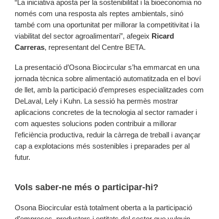
“La iniciativa aposta per la sostenibilitat i la bioeconomia no
només com una resposta als reptes ambientals, sinó
també com una oportunitat per millorar la competitivitat i la
viabilitat del sector agroalimentari”, afegeix
Ricard
Carreras
, representant del Centre BETA.
La presentació d’Osona Biocircular s’ha emmarcat en una
jornada tècnica sobre alimentació automatitzada en el boví
de llet, amb la participació d’empreses especialitzades com
DeLaval, Lely i Kuhn. La sessió ha permès mostrar
aplicacions concretes de la tecnologia al sector ramader i
com aquestes solucions poden contribuir a millorar
l’eficiència productiva, reduir la càrrega de treball i avançar
cap a explotacions més sostenibles i preparades per al
futur.
Vols saber-ne més o participar-hi?
Osona Biocircular està totalment oberta a la participació
d’empreses, productors i entitats del sector que vulguin