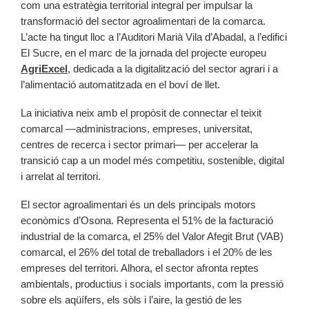
com una estratègia territorial integral per impulsar la
transformació del sector agroalimentari de la comarca.
L’acte ha tingut lloc a l’Auditori Marià Vila d’Abadal, a l’edifici
El Sucre, en el marc de la jornada del projecte europeu
AgriExcel
, dedicada a la digitalització del sector agrari i a
l’alimentació automatitzada en el boví de llet.
La iniciativa neix amb el propòsit de connectar el teixit
comarcal —administracions, empreses, universitat,
centres de recerca i sector primari— per accelerar la
transició cap a un model més competitiu, sostenible, digital
i arrelat al territori.
El sector agroalimentari és un dels principals motors
econòmics d’Osona. Representa el 51% de la facturació
industrial de la comarca, el 25% del Valor Afegit Brut (VAB)
comarcal, el 26% del total de treballadors i el 20% de les
empreses del territori. Alhora, el sector afronta reptes
ambientals, productius i socials importants, com la pressió
sobre els aqüífers, els sòls i l’aire, la gestió de les